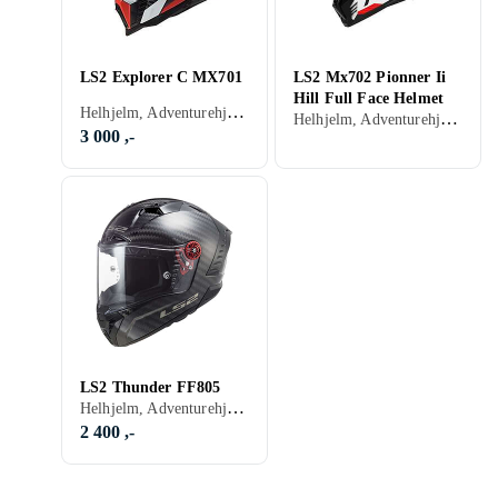
LS2 Explorer C MX701
LS2 Mx702 Pionner Ii
Hill Full Face Helmet
Helhjelm, Adventurehjelmer, Crosshjelmer, Sort, Hvit, Sølv, Grå, Brun, Blå, Rød, Gul, Oransje, Gull, Grønn, Kamuflasje
Helhjelm, Adventurehjelmer, Sort, Hvit, Rød
3 000 ,-
LS2 Thunder FF805
Helhjelm, Adventurehjelmer, Sort, Hvit, Sølv, Grå, Blå, Rød, Gul, Oransje, Gull, Grønn, Beige
2 400 ,-