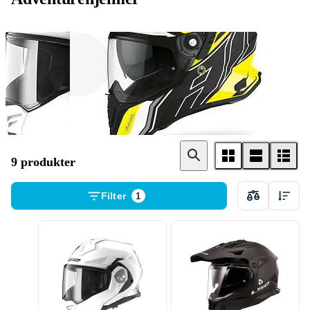
LS2
Airoh
9 produkter
Filter
1