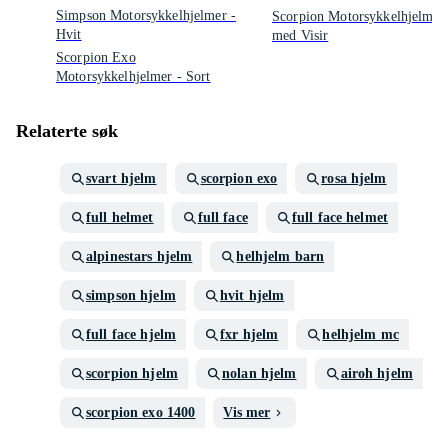
Simpson Motorsykkelhjelmer -
Scorpion Motorsykkelhjelmer
Hvit
med Visir
Scorpion Exo
Motorsykkelhjelmer - Sort
Relaterte søk
svart hjelm
scorpion exo
rosa hjelm
full helmet
full face
full face helmet
alpinestars hjelm
helhjelm barn
simpson hjelm
hvit hjelm
full face hjelm
fxr hjelm
helhjelm mc
scorpion hjelm
nolan hjelm
airoh hjelm
scorpion exo 1400
Vis mer