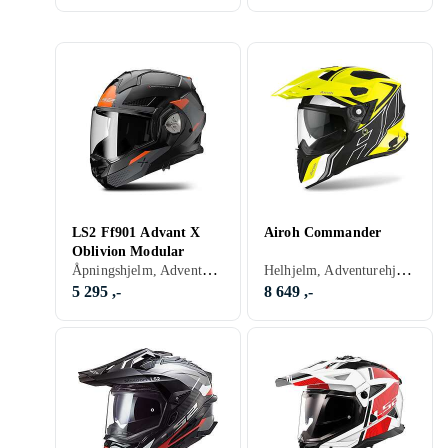
LS2 Ff901 Advant X
Airoh Commander
Oblivion Modular
Åpningshjelm, Adventurehjelmer, Sort, Blå, Rød, Gul, Oransje
Helhjelm, Adventurehjelmer, Crosshjelmer, Visir, Sort, Hvit, Sølv, Grå, Brun, Blå, Rød, Gul, Oransje, Gull, Grønn, Beige
5 295 ,-
8 649 ,-