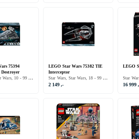
ars 75394
LEGO Star Wars 75382 TIE
LEGO St
 Destroyer
Interceptor
Star Wars, Star Wars, 10 - 99 år, Verdensrommet, Filmkarakterer, 1555 stk
Star Wars, Star Wars, 18 - 99 år, Verdensrommet, Filmkarakterer, 1931 stk
2 149 ,-
16 999 ,