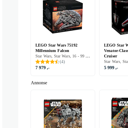
LEGO Star Wars 75192
LEGO Star W
Millennium Falcon
Venator-Clas
Star Wars, Star Wars, 16 - 99 år, Verdensrommet, Filmkarakterer, 7541 stk
Cruiser
(
4
)
7 979 ,-
5 999 ,-
Annonse