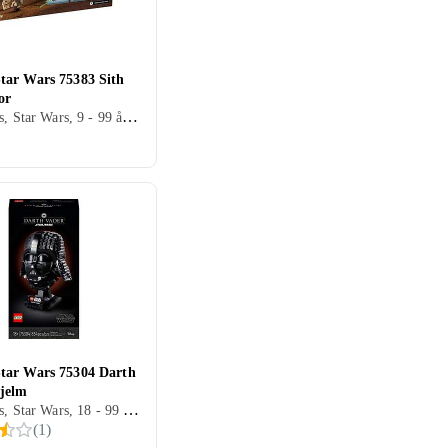
ar Wars 75383 Sith
or
Star Wars, Star Wars, 9 - 99 år, Verdensrommet, Filmkarakterer, 640 stk
ar Wars 75304 Darth
jelm
Star Wars, Star Wars, 18 - 99 år, Verdensrommet, Filmkarakterer, 834 stk
(
1
)