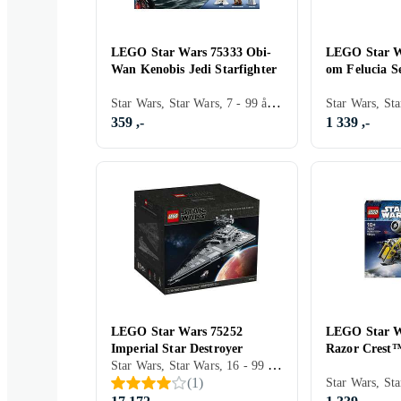
LEGO Star Wars 75333 Obi-
LEGO Star Wa
Wan Kenobis Jedi Starfighter
om Felucia S
Star Wars, Star Wars, 7 - 99 år, Verdensrommet, Filmkarakterer, 282 stk
359 ,-
1 339 ,-
LEGO Star Wars 75252
LEGO Star W
Imperial Star Destroyer
Razor Crest
Star Wars, Star Wars, 16 - 99 år, Verdensrommet, Filmkarakterer, 4784 stk
(
1
)