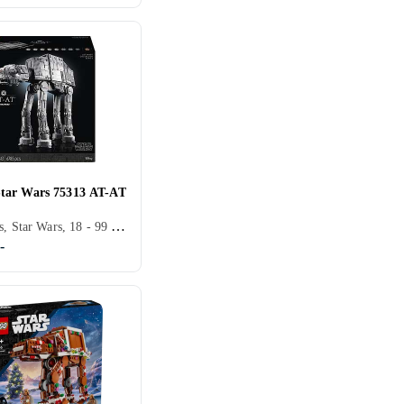
ar Wars 75313 AT-AT
Star Wars, Star Wars, 18 - 99 år, Verdensrommet, Filmkarakterer, 6785 stk
-