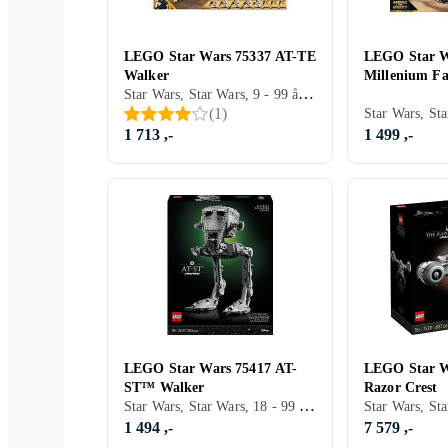
LEGO Star Wars 75337 AT-TE
LEGO Star W
Walker
Millenium Fa
Star Wars, Star Wars, 9 - 99 år, Verdensrommet, Filmkarakterer, 1082 stk
(
1
)
1 713 ,-
1 499 ,-
LEGO Star Wars 75417 AT-
LEGO Star W
ST™ Walker
Razor Crest
Star Wars, Star Wars, 18 - 99 år, Verdensrommet, Filmkarakterer, 1513 stk
1 494 ,-
7 579 ,-