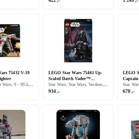
422 ,-
1 249 ,-
ars 75432 V-19
LEGO Star Wars 75461 Up-
LEGO St
ighter
Scaled Darth Vader™
Captain
Star Wars, Star Wars, 9 - 99 år, Verdensrommet, Filmkarakterer, 567 stk
Star Wars, Star Wars, Verdensrommet, Filmkarakterer
Minifigure
934 ,-
678 ,-