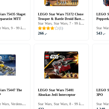
rs 75435 Slaget
LEGO Star Wars 75372 Clone
LEGO St
eparatist MTT
Trooper & Battle Droid Battle
Pepper
Star Wars, Star Wars, 7 - 99 år, Verdensrommet, Filmkarakterer, Roboter, 215 stk
Pack
Star Wars, Star Wars, 9 - 99 år, Verdensrommet, Filmkarakterer, 976 stk
(
1
)
266 ,-
543 ,-
ars 75447 The
LEGO Star Wars 75401
LEGO St
™
Ahsokas Jedi Interceptor
3PO
Star Wars, Star Wars, Verdensrommet, Filmkarakterer
Star Wars, Star Wars, 8 - 99 år, Verdensrommet, Filmkarakterer, 290 stk