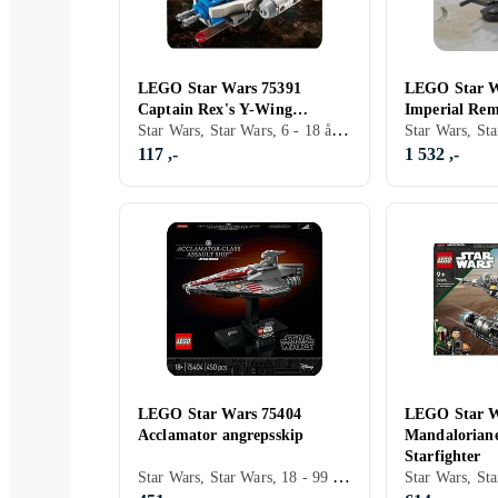
LEGO Star Wars 75391
LEGO Star W
Captain Rex's Y-Wing
Imperial Re
Star Wars, Star Wars, 6 - 18 år, Verdensrommet, Filmkarakterer, 99 stk
Microfighter
INT-4
117 ,-
1 532 ,-
LEGO Star Wars 75404
LEGO Star W
Acclamator angrepsskip
Mandaloriane
Starfighter
Star Wars, Star Wars, 18 - 99 år, Verdensrommet, Filmkarakterer, 450 stk