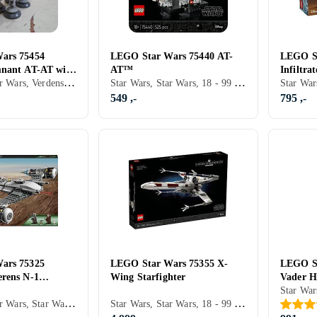
ars 75454
LEGO Star Wars 75440 AT-
LEGO St
mnant AT-AT with
AT™
Infiltrat
Star Wars, Star Wars, Verdensrommet, Filmkarakterer
Star Wars, Star Wars, 18 - 99 år, Verdensrommet, Filmkarakterer, 525 stk
549 ,-
795 ,-
ars 75325
LEGO Star Wars 75355 X-
LEGO St
rens N-1
Wing Starfighter
Vader H
Star Wars, Star Wars, Star Wars The Mandalorian, 9 - 99 år, Verdensrommet, Filmkarakterer, 412 stk
Star Wars, Star Wars, 18 - 99 år, Verdensrommet, Filmkarakterer, 1953 stk