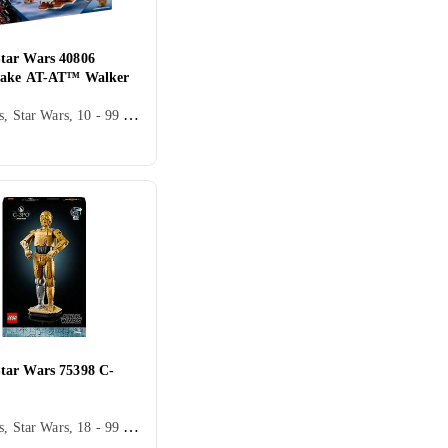
ar Wars 40806
kake AT-AT™ Walker
Star Wars, Star Wars, 10 - 99 år, Verdensrommet, Filmkarakterer, Roboter, Jul, 697 stk
ar Wars 75398 C-
Star Wars, Star Wars, 18 - 99 år, Verdensrommet, Filmkarakterer, 1138 stk