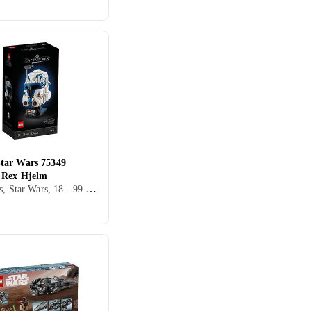
ar Wars 75349
 Rex Hjelm
Star Wars, Star Wars, 18 - 99 år, Verdensrommet, Filmkarakterer, 854 stk