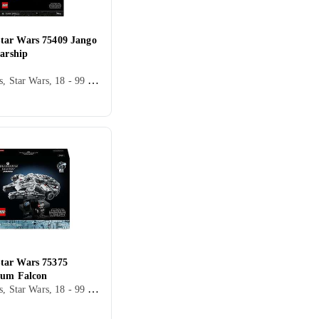
ar Wars 75409 Jango
tarship
Star Wars, Star Wars, 18 - 99 år, Verdensrommet, Filmkarakterer, 2970 stk
ar Wars 75375
ium Falcon
Star Wars, Star Wars, 18 - 99 år, Verdensrommet, Filmkarakterer, 921 stk