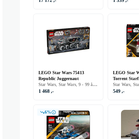
17 172 ,-
1 339 ,-
LEGO Star Wars 75413
LEGO Star W
Republic Juggernaut
Torrent Starf
Star Wars, Star Wars, 9 - 99 år, Verdensrommet, Filmkarakterer, 813 stk
1 468 ,-
549 ,-
6%