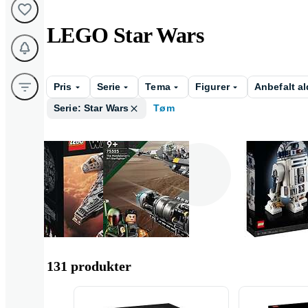
LEGO Star Wars
Pris
Serie
Tema
Figurer
Anbefalt al
Serie: Star Wars
Tøm
Star Wars
Star Wars The
R2D2
Mandalorian
131 produkter