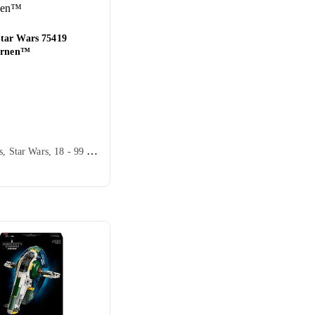
ar Wars 75419
ernen™
Star Wars, Star Wars, 18 - 99 år, Verdensrommet, Filmkarakterer, 9023 stk