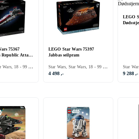
LEGO St
Dødsstj
ars 75367
LEGO Star Wars 75397
s Republic Attack
Jabbas seilpram
Star Wars, Star Wars, 18 - 99 år, Verdensrommet, Filmkarakterer, 5374 stk
Star Wars, Star Wars, 18 - 99 år, Verdensrommet, Filmkarakterer, 3942 stk
4 498 ,-
9 288 ,-