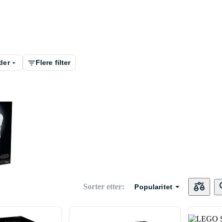
der
Flere filter
Sorter etter
:
Popularitet