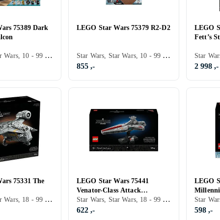
ars 75389 Dark
LEGO Star Wars 75379 R2-D2
LEGO St
lcon
Fett’s S
Star Wars, Star Wars, 10 - 99 år, Verdensrommet, Filmkarakterer, 1579 stk
Star Wars, Star Wars, 10 - 99 år, Verdensrommet, Filmkarakterer, Roboter, 1050 stk
855 ,-
2 998 ,-
ars 75331 The
LEGO Star Wars 75441
LEGO St
Venator-Class Attack
Millenn
Star Wars, Star Wars, 18 - 99 år, Verdensrommet, Filmkarakterer, 6187 stk
Star Wars, Star Wars, 18 - 99 år, Verdensrommet, Filmkarakterer, 643 stk
Cruiser™
622 ,-
598 ,-