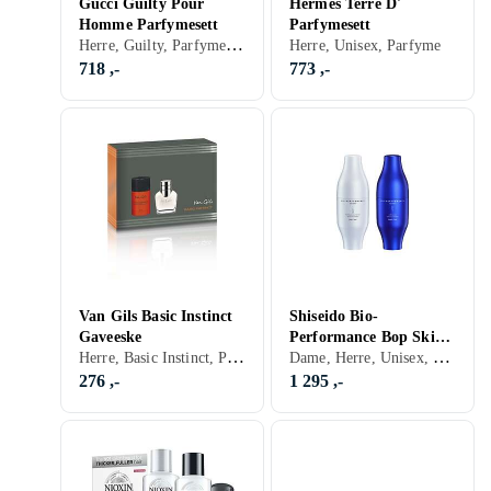
Gucci Guilty Pour
Hermes Terre D'
Homme Parfymesett
Parfymesett
Herre, Guilty, Parfyme, Barbering
Herre, Unisex, Parfyme
718 ,-
773 ,-
Van Gils Basic Instinct
Shiseido Bio-
Gaveeske
Performance Bop Skin
Herre, Basic Instinct, Parfyme
Dame, Herre, Unisex, Hudpleie
Serum Filler Dag- og
nattsett
276 ,-
1 295 ,-