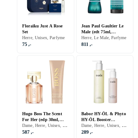
Floraïku Just A Rose
Jean Paul Gaultier Le
Set
Male (edt 75ml,
Herre, Unisex, Parfyme
Deodorant Stick 75ml)
Herre, Le Male, Parfyme
75 ,-
811 ,-
Hugo Boss The Scent
Babor HY-ÖL & Phyto
For Her (edp 30ml,
HY-ÖL Booster
Dame, Herre, Unisex, The Scent, Parfyme, Kroppspleie
Dame, Herre, Unisex, Sminke, Hudpleie
Body Lotion 50ml)
Balancing Set 300ml
587 ,-
289 ,-