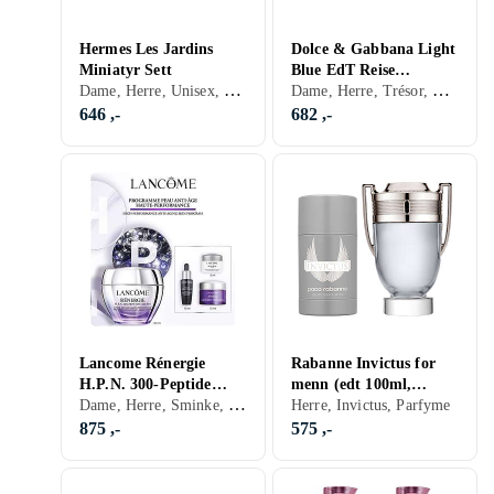
Hermes Les Jardins
Dolce & Gabbana Light
Miniatyr Sett
Blue EdT Reise
Dame, Herre, Unisex, Parfyme
Dame, Herre, Trésor, Parfyme
Gaveeske
646 ,-
682 ,-
Lancome Rénergie
Rabanne Invictus for
H.P.N. 300-Peptide
menn (edt 100ml,
Dame, Herre, Sminke, Hudpleie
Hudpleierutinesett
Deodorant Stick 75ml)
Herre, Invictus, Parfyme
875 ,-
575 ,-