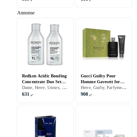
Annonse
Redken Acidic Bonding
Gucci Guilty Pour
Concentrate Duo Set
Homme Gavesett for
Dame, Herre, Unisex, Hårpleie
Herre, Guilty, Parfyme, Kroppspleie
2x300ml
menn
631 ,-
908 ,-