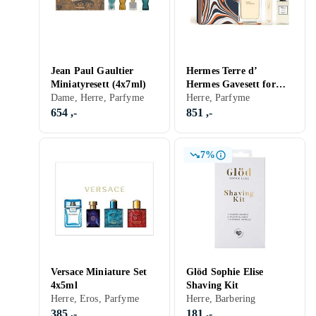
Jean Paul Gaultier
Hermes Terre d’
Miniatyresett (4x7ml)
Hermes Gavesett for
Dame, Herre, Parfyme
menn
Herre, Parfyme
654 ,-
851 ,-
7%
Versace Miniature Set
Glöd Sophie Elise
4x5ml
Shaving Kit
Herre, Eros, Parfyme
Herre, Barbering
385 ,-
181 ,-