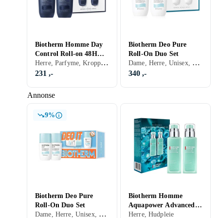
Biotherm Homme Day
Biotherm Deo Pure
Control Roll-on 48H
Roll-On Duo Set
Herre, Parfyme, Kroppspleie
Dame, Herre, Unisex, Parfyme, Kroppspleie
2x75ml
231 ,-
340 ,-
Annonse
9%
Biotherm Deo Pure
Biotherm Homme
Roll-On Duo Set
Aquapower Advanced
Dame, Herre, Unisex, Parfyme, Kroppspleie
Gel Duo Set 2x75ml
Herre, Hudpleie