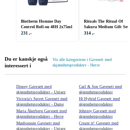
Biotherm Homme Day
Rituals The Ritual Of
Control Roll-on 48H 2x75ml
Sakura Medium Gift Set
2025
231 ,-
314 ,-
Du er kanskje også
Vis alle kategoriene i Gavesett med
interessert i
skjønnhetsprodukter - Herre
Disney Gavesett med
Carl & Son Gavesett med
skjønnhetsprodukter - Unisex
skjønnhetsprodukter
Victoria's Secret Gavesett med
Hi Hybrid Gavesett med
skjønnhetsprodukter - Dame
skjønnhetsprodukter
Maria Åkerberg Gavesett med
Johntoy Gavesett med
skjønnhetsprodukter - Herre
skjønnhetsprodukter
Mauboussin Gavesett med
Create it! Gavesett med
skjønnhetsprodukter - Unisex
skjønnhetsprodukter