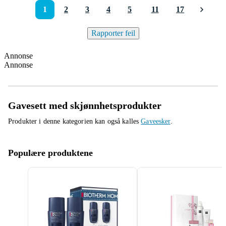
1
2
3
4
5
11
17
Rapporter feil
Annonse
Annonse
Gavesett med skjønnhetsprodukter
Produkter i denne kategorien kan også kalles
Gaveesker
.
Populære produktene