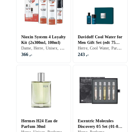
Nioxin System 4 Loyalty
Davidoff Cool Water for
Kit (2x300ml, 100ml)
Men Gift Set (edt 75
Dame, Herre, Unisex, Hårpleie
Herre, Cool Water, Parfyme
ml, Deodorant Stick 70
g)
366 ,-
243 ,-
Hermes H24 Eau de
Escentric Molecules
Parfum 30ml
Discovery 05 Set (01-05