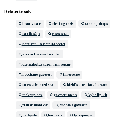
Relaterte søk
beauty case
eleni og chris
tanning drops
castile såpe
cosrx snail
bare vanilla victoria secret
azzaro the most wanted
dermalogica super rich repair
l occitane gavesett
innersense
cosrx advanced snail
kiehl's ultra facial cream
makeup box
gavesett menn
kylie lip kit
fransk manikyr
hudpleie gavesett
hårbøyle
hair care
tørrsjampo