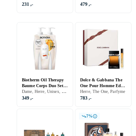
231 ,-
479 ,-
Biotherm Oil Therapy
Dolce & Gabbana The
Baume Corps Duo Set
One Pour Homme EdP
Dame, Herre, Unisex, Kroppspleie
2x400ml
Gavesett (100ml, Reise
Herre, The One, Parfyme
Spray 10ml)
349 ,-
783 ,-
7%