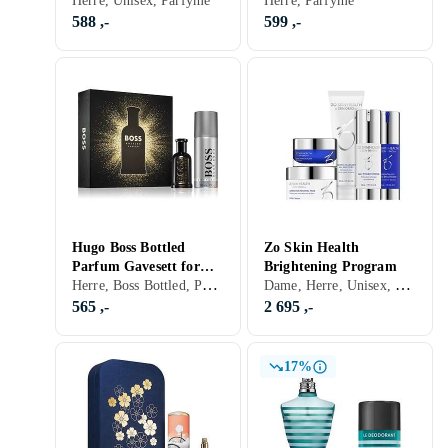
Herre, Unisex, Parfyme
8.5ml, 5x8.5ml)
Herre, Parfyme
588 ,-
599 ,-
Hugo Boss Bottled
Zo Skin Health
Parfum Gavesett for
Brightening Program
Herre, Boss Bottled, Parfyme
Dame, Herre, Unisex, Hudpleie
menn
565 ,-
2 695 ,-
17%