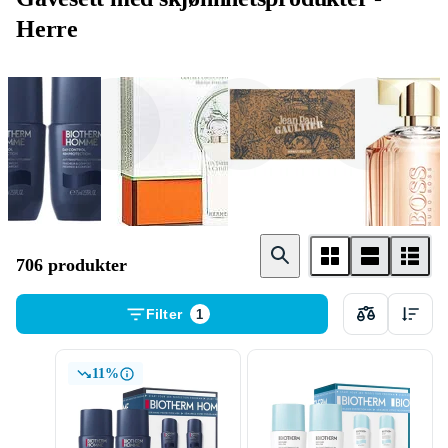
Herre
Biotherm
Hermes
Jean Paul Gaultier
706 produkter
Filter
1
11%