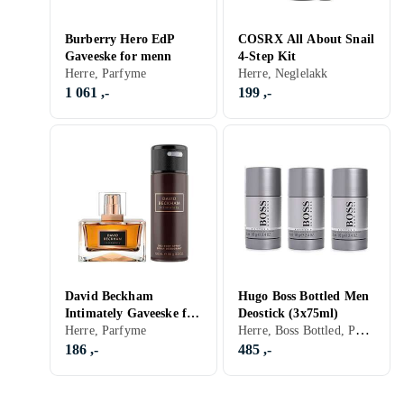
Burberry Hero EdP
COSRX All About Snail
Gaveeske for menn
4-Step Kit
Herre, Parfyme
Herre, Neglelakk
1 061 ,-
199 ,-
David Beckham
Hugo Boss Bottled Men
Intimately Gaveeske for
Deostick (3x75ml)
Herre, Boss Bottled, Parfyme, Kroppspleie
menn
Herre, Parfyme
186 ,-
485 ,-