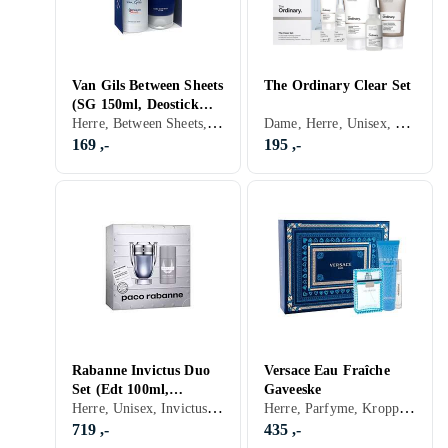
Van Gils Between Sheets
The Ordinary Clear Set
(SG 150ml, Deostick
Herre, Between Sheets, Parfyme, Hårpleie, Kroppspleie
Dame, Herre, Unisex, Hudpleie
75ml)
169 ,-
195 ,-
Rabanne Invictus Duo
Versace Eau Fraîche
Set (Edt 100ml,
Gaveeske
Herre, Unisex, Invictus, Parfyme
Herre, Parfyme, Kroppspleie, Barbering
Deodorant Stick 75ml)
719 ,-
435 ,-