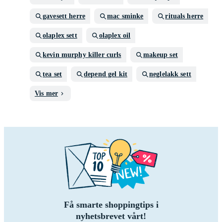
gavesett herre
mac sminke
rituals herre
olaplex sett
olaplex oil
kevin murphy killer curls
makeup set
tea set
depend gel kit
neglelakk sett
Vis mer
Få smarte shoppingtips i
nyhetsbrevet vårt!