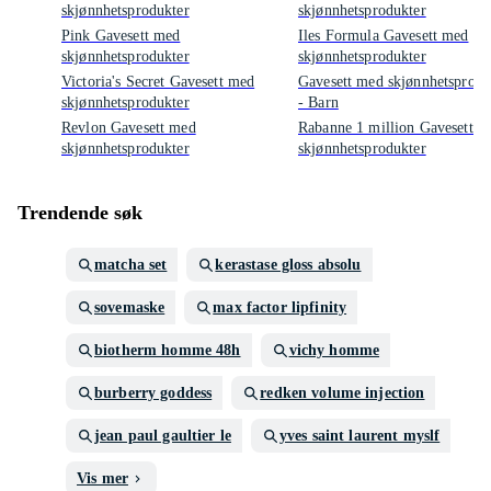
skjønnhetsprodukter
skjønnhetsprodukter
Pink Gavesett med
Iles Formula Gavesett med
skjønnhetsprodukter
skjønnhetsprodukter
Victoria's Secret Gavesett med
Gavesett med skjønnhetsprodu
skjønnhetsprodukter
- Barn
Revlon Gavesett med
Rabanne 1 million Gavesett m
skjønnhetsprodukter
skjønnhetsprodukter
Trendende søk
matcha set
kerastase gloss absolu
sovemaske
max factor lipfinity
biotherm homme 48h
vichy homme
burberry goddess
redken volume injection
jean paul gaultier le
yves saint laurent myslf
Vis mer