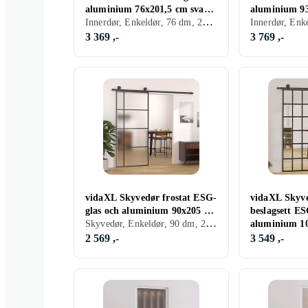
aluminium 76x201,5 cm svart
aluminium 93
Innerdør, Enkeldør, 76 dm, 201.5 dm
151202
151204
3 369 ,-
3 769 ,-
vidaXL Skyvedør frostat ESG-
vidaXL Skyv
glas och aluminium 90x205 cm
beslagsett ES
Skyvedør, Enkeldør, 90 dm, 205 dm
svart 151683
aluminium 1
2 569 ,-
3 549 ,-