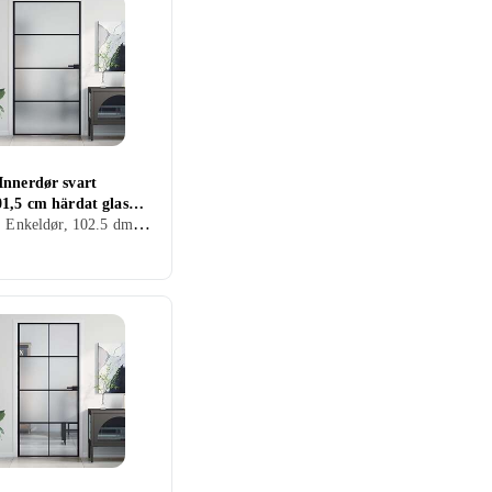
Innerdør svart
1,5 cm härdat glas
Innerdør, Enkeldør, 102.5 dm, 201.5 dm
minium slim 155123