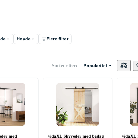
dde
Høyde
Flere filter
Sorter etter
:
Popularitet
edør med
vidaXL Skyvedør med beslag
vidaXL 