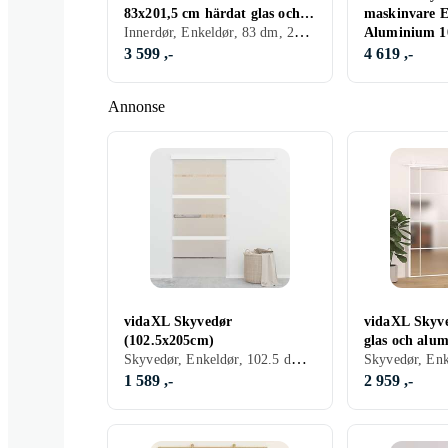
83x201,5 cm härdat glas och
maskinvare E
Innerdør, Enkeldør, 83 dm, 201.5 dm
aluminium slim 155127
Aluminium 1
3 599 ,-
4 619 ,-
Annonse
vidaXL Skyvedør
vidaXL Skyve
(102.5x205cm)
glas och alu
Skyvedør, Enkeldør, 102.5 dm, 205 dm
vit 151685
1 589 ,-
2 959 ,-