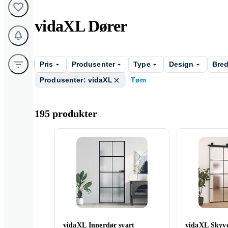
vidaXL Dører
Pris
Produsenter
Type
Design
Bre
Produsenter: vidaXL
Tøm
195 produkter
vidaXL Innerdør svart
vidaXL Skyv