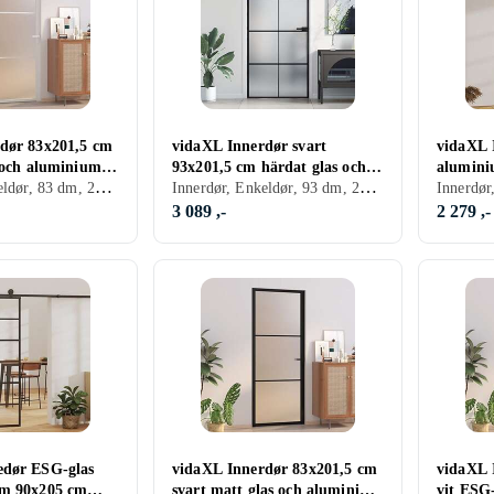
dør 83x201,5 cm
vidaXL Innerdør svart
vidaXL 
s och aluminium
93x201,5 cm härdat glas och
alumini
Innerdør, Enkeldør, 83 dm, 201.5 dm
Innerdør, Enkeldør, 93 dm, 201.5 dm
aluminium slim 155129
151199
3 089 ,-
2 279 ,-
edør ESG-glas
vidaXL Innerdør 83x201,5 cm
vidaXL 
um 90x205 cm
svart matt glas och aluminium
vit ESG