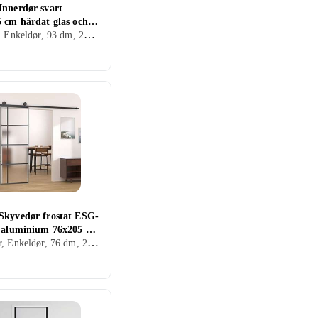
Innerdør svart
5 cm härdat glas och
Innerdør, Enkeldør, 93 dm, 201.5 dm
um slim 155128
Skyvedør frostat ESG-
h aluminium 76x205 cm
Skyvedør, Enkeldør, 76 dm, 205 dm
1679