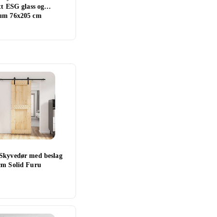
tt ESG glass og
um 76x205 cm
Skyvedør med beslag
cm Solid Furu