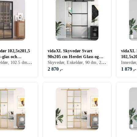
dør 102,5x201,5
vidaXL Skyvedør Svart
vidaXL 
-glas och
90x205 cm Herdet Glass og
102,5x20
Innerdør, Enkeldør, 102.5 dm, 201.5 dm
Skyvedør, Enkeldør, 90 dm, 205 dm
50567
Aluminium 155199
och alu
2 870 ,-
1 879 ,-