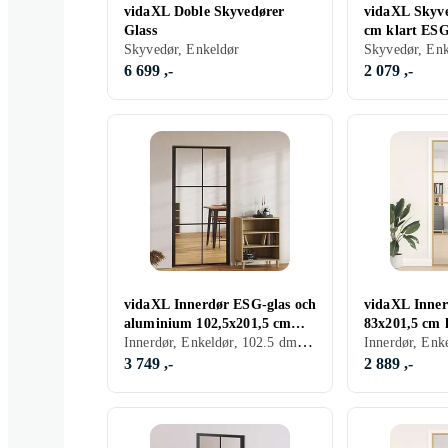
vidaXL Doble Skyvedører
vidaXL Skyve
Glass
cm klart ESG
Skyvedør, Enkeldør
aluminium 1
6 699 ,-
2 079 ,-
vidaXL Innerdør ESG-glas och
vidaXL Inner
aluminium 102,5x201,5 cm
83x201,5 cm 
Innerdør, Enkeldør, 102.5 dm, 201.5 dm
svart 151205
aluminium sl
3 749 ,-
2 889 ,-