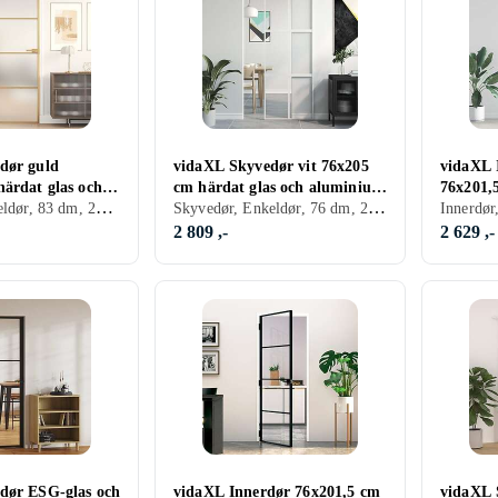
dør guld
vidaXL Skyvedør vit 76x205
vidaXL 
härdat glas och
cm härdat glas och aluminium
76x201,
Innerdør, Enkeldør, 83 dm, 201.5 dm
Skyvedør, Enkeldør, 76 dm, 205 dm
im 155137
155216
alumini
2 809 ,-
2 629 ,-
dør ESG-glas och
vidaXL Innerdør 76x201,5 cm
vidaXL 