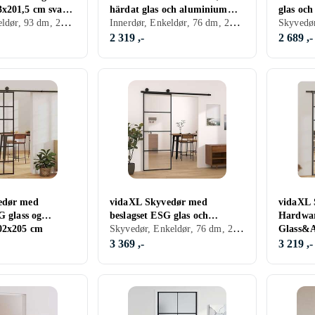
x201,5 cm svart
härdat glas och aluminium
glas oc
Innerdør, Enkeldør, 93 dm, 201.5 dm
Innerdør, Enkeldør, 76 dm, 201.5 dm
slim 153658
vit 1516
2 319 ,-
2 689 ,-
edør med
vidaXL Skyvedør med
vidaXL 
G glass og
beslagset ESG glas och
Hardwar
Skyvedør, Enkeldør, 76 dm, 205 dm
02x205 cm
aluminium 76x205 cm 3152146
Glass&A
3 369 ,-
3 219 ,-