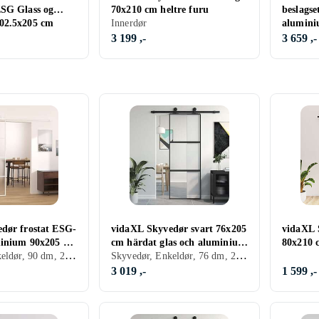
SG Glass og
70x210 cm heltre furu
beslagse
02.5x205 cm
Innerdør
alumini
3 199 ,-
3 659 ,-
dør frostat ESG-
vidaXL Skyvedør svart 76x205
vidaXL 
minium 90x205 cm
cm härdat glas och aluminium
80x210 
Skyvedør, Enkeldør, 90 dm, 205 dm
Skyvedør, Enkeldør, 76 dm, 205 dm
155201
3 019 ,-
1 599 ,-