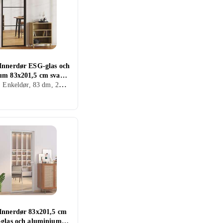
Innerdør ESG-glas och
um 83x201,5 cm svart
Innerdør, Enkeldør, 83 dm, 201.5 dm
Innerdør 83x201,5 cm
-glas och aluminium