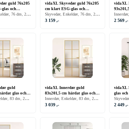
dør guld 76x205
vidaXL Skyvedør guld 76x205
vidaXL 
-glas och
cm klart ESG-glas och
93x201,
Skyvedør, Enkeldør, 76 dm, 205 dm
Skyvedør, Enkeldør, 76 dm, 205 dm
55154
aluminium 155166
alumini
3 159 ,-
2 569 ,-
dør guld
vidaXL Innerdør guld
vidaXL 
härdat glas och
83x201,5 cm härdat glas och
glas oc
Innerdør, Enkeldør, 83 dm, 201.5 dm
Innerdør, Enkeldør, 83 dm, 201.5 dm
im 155141
aluminium slim 155145
svart 15
3 039 ,-
2 449 ,-