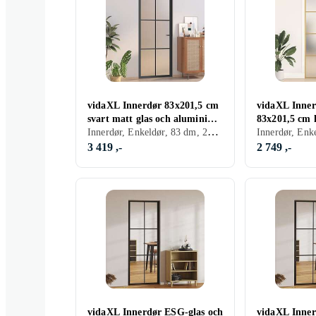
vidaXL Innerdør 83x201,5 cm
vidaXL Inner
svart matt glas och aluminium
83x201,5 cm 
Innerdør, Enkeldør, 83 dm, 201.5 dm
350557
aluminium sl
3 419 ,-
2 749 ,-
vidaXL Innerdør ESG-glas och
vidaXL Inner