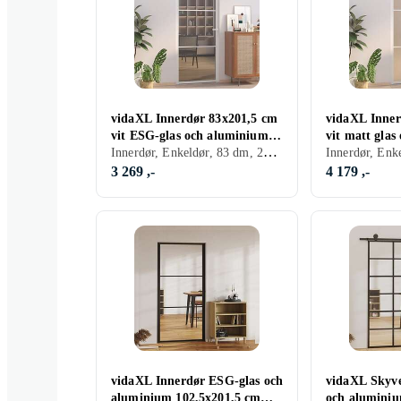
vidaXL Innerdør 83x201,5 cm
vidaXL Inner
vit ESG-glas och aluminium
vit matt gla
Innerdør, Enkeldør, 83 dm, 201.5 dm
350585
350577
3 269 ,-
4 179 ,-
vidaXL Innerdør ESG-glas och
vidaXL Skyv
aluminium 102,5x201,5 cm
och alumini