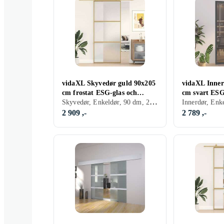
vidaXL Skyvedør guld 90x205
vidaXL Inner
cm frostat ESG-glas och
cm svart ESG
Skyvedør, Enkeldør, 90 dm, 205 dm
aluminium 155152
aluminium 3
2 909 ,-
2 789 ,-