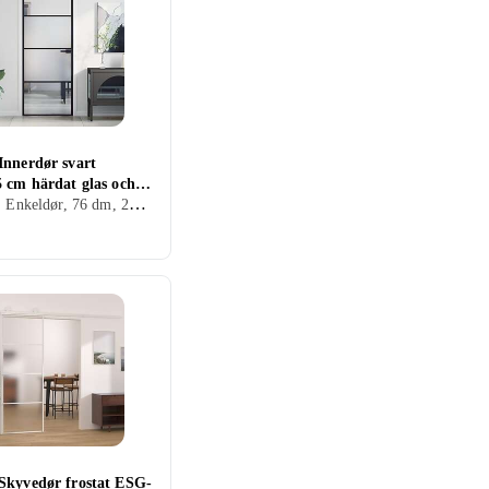
Innerdør svart
5 cm härdat glas och
Innerdør, Enkeldør, 76 dm, 201.5 dm
um slim 155116
Skyvedør frostat ESG-