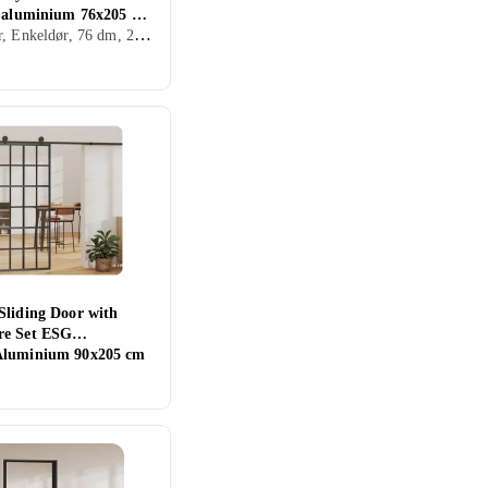
h aluminium 76x205 cm
Skyvedør, Enkeldør, 76 dm, 205 dm
57
Sliding Door with
e Set ESG
luminium 90x205 cm