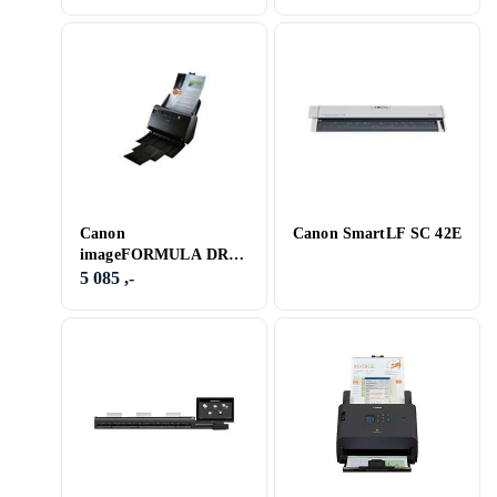
Canon
Canon SmartLF SC 42E
imageFORMULA DR-
C240
5 085 ,-