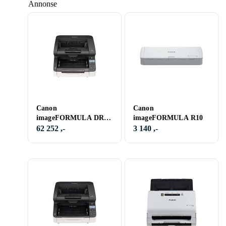
Annonse
Canon
Canon
imageFORMULA DR-
imageFORMULA R10
G2090
62 252 ,-
3 140 ,-