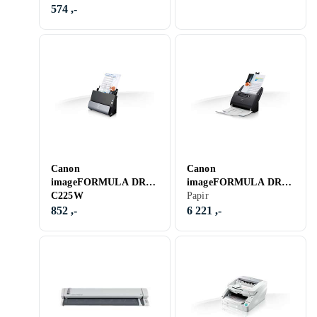
574 ,-
Canon
Canon
imageFORMULA DR-
imageFORMULA DR-
C225W
M160 II
Papir
852 ,-
6 221 ,-