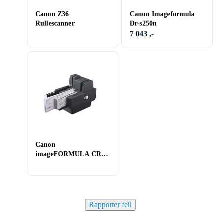
Canon Z36
Canon Imageformula
Rullescanner
Dr-s250n
7 043 ,-
Canon
imageFORMULA CR-
120
Rapporter feil