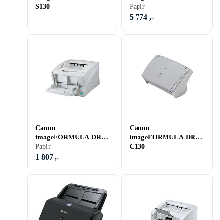
S130
M160
Papir
5 774 ,-
Canon
Canon
imageFORMULA DR-
imageFORMULA DR-
X10C
Papir
C130
1 807 ,-