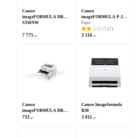
Canon
Canon
imageFORMULA DR-
imageFORMULA P-215
S350NW
II
Papir
(
1
)
7 775 ,-
3 116 ,-
Canon
Canon Imageformula
imageFORMULA DR-
R30
G1100
733 ,-
3 811 ,-