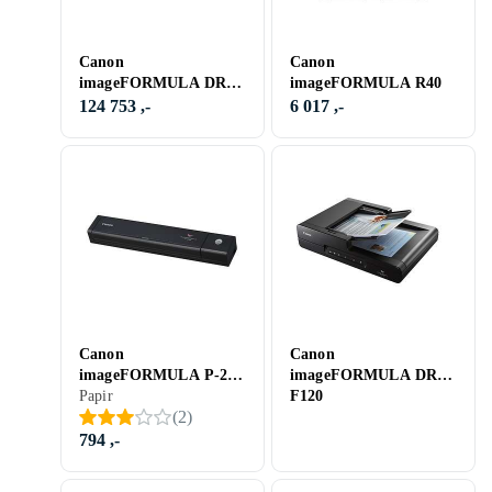
Canon
Canon
imageFORMULA DR-
imageFORMULA R40
G2140
124 753 ,-
6 017 ,-
Canon
Canon
imageFORMULA P-208
imageFORMULA DR-
II
Papir
F120
(
2
)
794 ,-