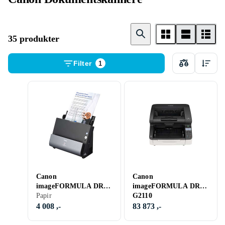
35 produkter
Filter
1
Canon
Canon
imageFORMULA DR-
imageFORMULA DR-
C225
Papir
G2110
4 008 ,-
83 873 ,-