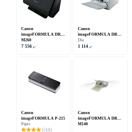
Canon
Canon
imageFORMULA DR-
imageFORMULA DR-
M260
4010C
Dia
7 556 ,-
1 114 ,-
Canon
Canon
imageFORMULA P-215
imageFORMULA DR-
Papir
M140
(
1
)