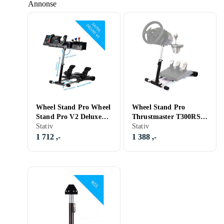
Annonse
Wheel Stand Pro Wheel
Wheel Stand Pro
Stand Pro V2 Deluxe
Thrustmaster T300RS
for Logitech Saitek Pro
Stativ
Deluxe V2
Stativ
Flight Yoke Sy
1 712 ,-
1 388 ,-