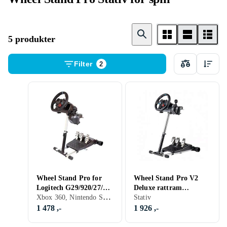
5 produkter
Filter
2
Wheel Stand Pro for
Wheel Stand Pro V2
Logitech G29/920/27/25
Deluxe rattram
Xbox 360, Nintendo Switch, Stativ
Deluxe V2
Logitech
Stativ
G25/G27/G29/G920/G92
1 478 ,-
1 926 ,-
3