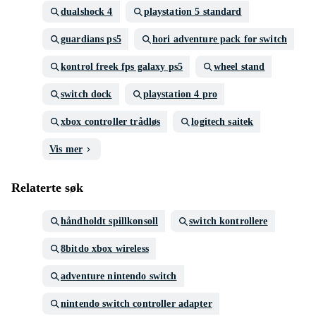
dualshock 4
playstation 5 standard
guardians ps5
hori adventure pack for switch
kontrol freek fps galaxy ps5
wheel stand
switch dock
playstation 4 pro
xbox controller trådløs
logitech saitek
Vis mer
Relaterte søk
håndholdt spillkonsoll
switch kontrollere
8bitdo xbox wireless
adventure nintendo switch
nintendo switch controller adapter