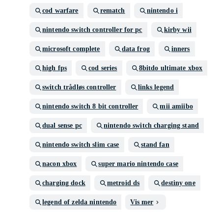
cod warfare
rematch
nintendo i
nintendo switch controller for pc
kirby wii
microsoft complete
data frog
inners
high fps
cod series
8bitdo ultimate xbox
switch trådløs controller
links legend
nintendo switch 8 bit controller
mii amiibo
dual sense pc
nintendo switch charging stand
nintendo switch slim case
stand fan
nacon xbox
super mario nintendo case
charging dock
metroid ds
destiny one
legend of zelda nintendo
Vis mer