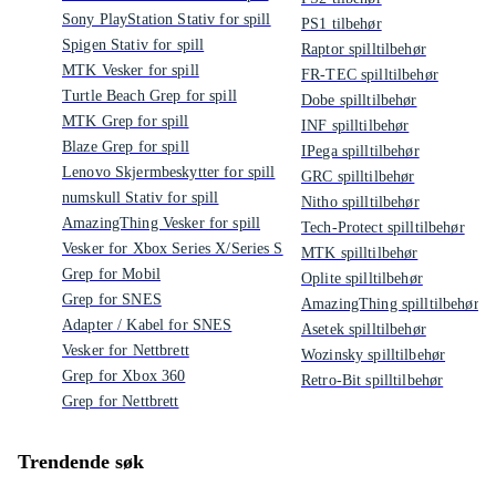
Sony PlayStation Stativ for spill
PS1 tilbehør
Spigen Stativ for spill
Raptor spilltilbehør
MTK Vesker for spill
FR-TEC spilltilbehør
Turtle Beach Grep for spill
Dobe spilltilbehør
MTK Grep for spill
INF spilltilbehør
Blaze Grep for spill
IPega spilltilbehør
Lenovo Skjermbeskytter for spill
GRC spilltilbehør
numskull Stativ for spill
Nitho spilltilbehør
AmazingThing Vesker for spill
Tech-Protect spilltilbehør
Vesker for Xbox Series X/Series S
MTK spilltilbehør
Grep for Mobil
Oplite spilltilbehør
Grep for SNES
AmazingThing spilltilbehør
Adapter / Kabel for SNES
Asetek spilltilbehør
Vesker for Nettbrett
Wozinsky spilltilbehør
Grep for Xbox 360
Retro-Bit spilltilbehør
Grep for Nettbrett
Trendende søk