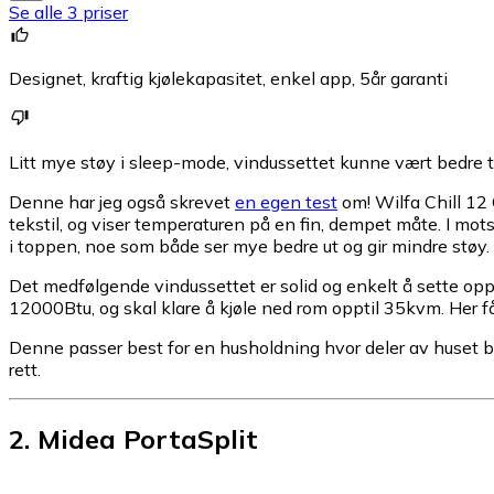
Se alle 3 priser
Designet, kraftig kjølekapasitet, enkel app, 5år garanti
Litt mye støy i sleep-mode, vindussettet kunne vært bedre t
Denne har jeg også skrevet
en egen test
om! Wilfa Chill 12 
tekstil, og viser temperaturen på en fin, dempet måte. I mot
i toppen, noe som både ser mye bedre ut og gir mindre støy.
Det medfølgende vindussettet er solid og enkelt å sette opp,
12000Btu, og skal klare å kjøle ned rom opptil 35kvm. Her få
Denne passer best for en husholdning hvor deler av huset b
rett.
2
.
Midea PortaSplit