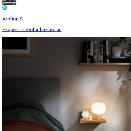
Arnfinn S.
Ekspert innenfor bærbar ac