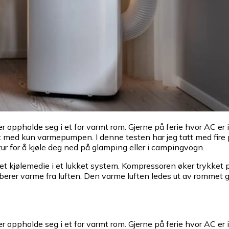
er oppholde seg i et for varmt rom. Gjerne på ferie hvor AC er 
 med kun varmepumpen. I denne testen har jeg tatt med fire p
ur for å kjøle deg ned på glamping eller i campingvogn.
 et kjølemedie i et lukket system. Kompressoren øker trykket 
erer varme fra luften. Den varme luften ledes ut av rommet g
er oppholde seg i et for varmt rom. Gjerne på ferie hvor AC er 