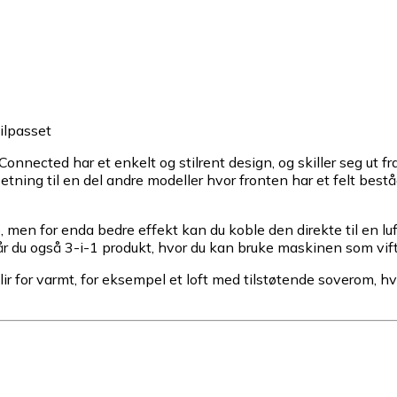
ilpasset
Connected har et enkelt og stilrent design, og skiller seg ut f
setning til en del andre modeller hvor fronten har et felt bes
 men for enda bedre effekt kan du koble den direkte til en lu
r du også 3-i-1 produkt, hvor du kan bruke maskinen som vifte,
lir for varmt, for eksempel et loft med tilstøtende soverom,