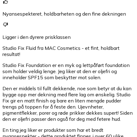
Nyansespekteret, holdbarheten og den fine dekningen
Ligger i den dyrere prisklassen
Studio Fix Fluid fra MAC Cosmetics - et fint, holdbart
resultat!
Studio Fix Foundation er en myk og lettpåført foundation
som holder veldig lenge. Jeg liker at den er oljefri og
inneholder SPF15 som beskytter mot solen.
Den er middels til fullt dekkende, noe som betyr at du kan
bygge opp mer dekning med flere lag om ønskelig. Studio
Fix gir en matt finish og bare en liten mengde pudder
trengs på toppen for å feste den. Ujevnheter,
pigmentflekker, porer og røde prikker dekkes supert! Siden
den er oljefri passer den også for deg med fetere hud.
En ting jeg liker er produkter som har et bredt
nyansespekter - dette produktet finnes i over 60 ulike