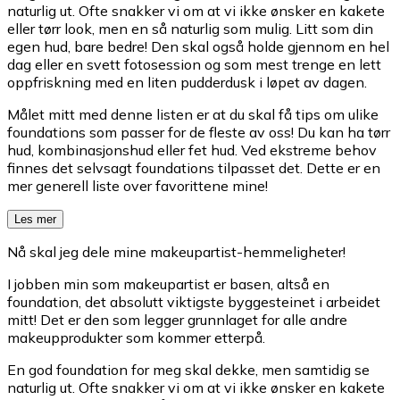
naturlig ut. Ofte snakker vi om at vi ikke ønsker en kakete
eller tørr look, men en så naturlig som mulig. Litt som din
egen hud, bare bedre! Den skal også holde gjennom en hel
dag eller en svett fotosession og som mest trenge en lett
oppfriskning med en liten pudderdusk i løpet av dagen.
Målet mitt med denne listen er at du skal få tips om ulike
foundations som passer for de fleste av oss! Du kan ha tørr
hud, kombinasjonshud eller fet hud. Ved ekstreme behov
finnes det selvsagt foundations tilpasset det. Dette er en
mer generell liste over favorittene mine!
Les mer
Nå skal jeg dele mine makeupartist-hemmeligheter!
I jobben min som makeupartist er basen, altså en
foundation, det absolutt viktigste byggesteinet i arbeidet
mitt! Det er den som legger grunnlaget for alle andre
makeupprodukter som kommer etterpå.
En god foundation for meg skal dekke, men samtidig se
naturlig ut. Ofte snakker vi om at vi ikke ønsker en kakete