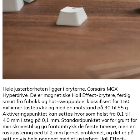
Hele justerbarheten ligger i bryterne, Corsairs MGX
Hyperdrive. De er magnetiske Hall Effect-brytere, ferdig
smurt fra fabrikk og hot-swappable, klassifisert for 150
millioner tastetrykk og med en motstand på 30 til 55 g.
Aktiveringspunktet kan settes hvor som helst fra 0,1 til
4,0 mm i steg på 0,1 mm. Standardpunktet var for grunt for
min skrivestil og ga fantomtrykk de første timene, men en
rask justering ned til 2 mm fjernet problemet, og det er på
sett og vis hele poenget med et justerbart Hall Effect-