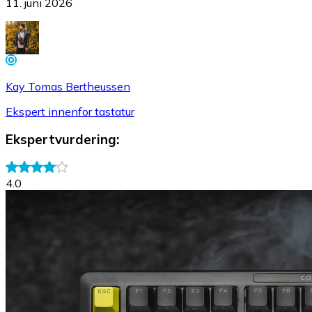
11. juni 2026
Kay Tomas Bertheussen
Ekspert innenfor tastatur
Ekspertvurdering
:
4.0