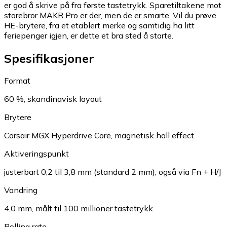
er god å skrive på fra første tastetrykk. Sparetiltakene mot
storebror MAKR Pro er der, men de er smarte. Vil du prøve
HE-brytere, fra et etablert merke og samtidig ha litt
feriepenger igjen, er dette et bra sted å starte.
Spesifikasjoner
Format
60 %, skandinavisk layout
Brytere
Corsair MGX Hyperdrive Core, magnetisk hall effect
Aktiveringspunkt
justerbart 0,2 til 3,8 mm (standard 2 mm), også via Fn + H/J
Vandring
4,0 mm, målt til 100 millioner tastetrykk
Polling rate