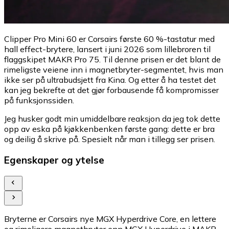
Clipper Pro Mini 60 er Corsairs første 60 %-tastatur med
hall effect-brytere, lansert i juni 2026 som lillebroren til
flaggskipet MAKR Pro 75. Til denne prisen er det blant de
rimeligste veiene inn i magnetbryter-segmentet, hvis man
ikke ser på ultrabudsjett fra Kina. Og etter å ha testet det
kan jeg bekrefte at det gjør forbausende få kompromisser
på funksjonssiden.
Jeg husker godt min umiddelbare reaksjon da jeg tok dette
opp av eska på kjøkkenbenken første gang: dette er bra
og deilig å skrive på. Spesielt når man i tillegg ser prisen.
Egenskaper og ytelse
Bryterne er Corsairs nye MGX Hyperdrive Core, en lettere
og rimeligere magnetbryter enn MGX Hyperdrive i MAKR