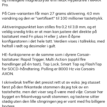
Pro.
På Core-varianten får man 27 grams aktivering, 4,0 mm
vandring og den er "sertifisert" til 100 millioner tastetrykk.
Aktiveringspunktet kan stilles fra 0,2 til 3,8 mm, og et
veldig snedig triks er at man kan justere det direkte på
tastaturet med Fn pluss H eller J, uten å åpne
konfiguratoren i det hele tatt. Verdien vises i tallrekka, med
heltall i rødt og desimaler i gult.
HE-funksjonene er de samme som i dyrere Corsair-
tastaturer: Rapid Trigger, Multi Action (opptil fire
handlinger på én tast), Tap Lock, Smart Tap og FlashTap
for SOCD-håndtering. Polling er 8000 Hz via Corsairs
AXON.
I skrivebruk treffer det presist rett ut av eska. Jeg stusset
først på den firkantede stammen da jeg tok av en
tastehette, men det viser seg å være med vilje: Corsair har
bygget en firkantvegg rundt stammen, og tastene sitter
stødig uten den lille slingringen jeg er vant med fra billigere
brytere.