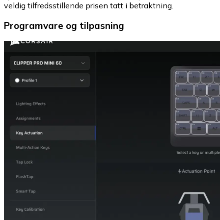
veldig tilfredsstillende prisen tatt i betraktning.
Programvare og tilpasning