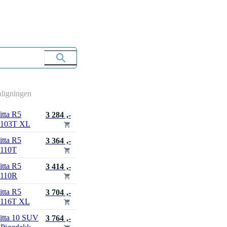
nligningen
itta R5
3 284 ,-
 103T XL
itta R5
3 364 ,-
 110T
itta R5
3 414 ,-
 110R
itta R5
3 704 ,-
 116T XL
itta 10 SUV
3 764 ,-