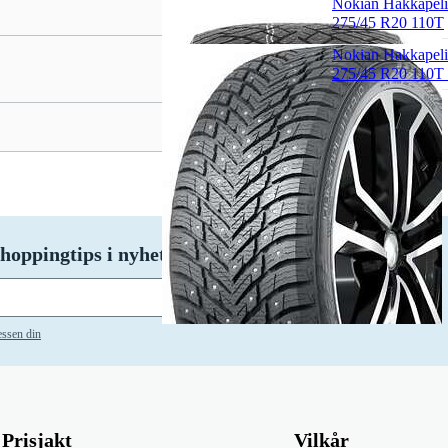
Nokian Hakkapeli
275/45 R20 110T
Nokian Hakkapeli
275/45 R20 110T
hoppingtips i nyhetsbrevet vårt!
Abonnere
essen din
Prisjakt
Vilkår