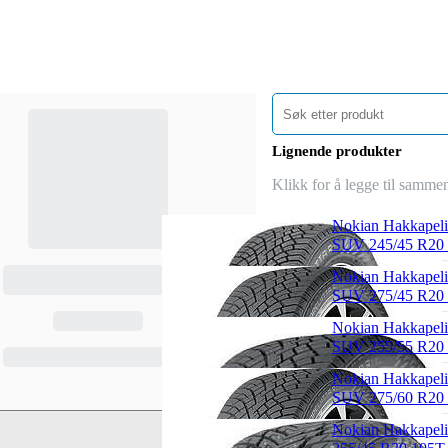
Lignende produkter
Klikk for å legge til samme
Nokian Hakkapeli
SUV 245/45 R20
Nokian Hakkapeli
SUV 275/45 R20
Nokian Hakkapeli
SUV 255/55 R20
Nokian Hakkapeli
SUV 275/60 R20
Nokian Hakkapeli