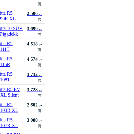
itta R5
2 506 ,-
 99R XL
itta 10 SUV
3 699 ,-
 Piggdekk
itta R5
4 518 ,-
 111T
itta R5
4 574 ,-
 115R
itta R5
3 732 ,-
 108T
itta R5 EV
3 728 ,-
XL Silent
itta R5
2 682 ,-
 103R XL
itta R5
3 080 ,-
 107R XL