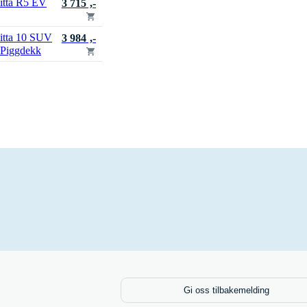
itta R5 EV
3 715 ,-
itta 10 SUV
3 984 ,-
 Piggdekk
Gi oss tilbakemelding