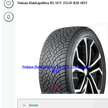
Nokian Hakkapeliitta R5 SUV 255/45 R20 105T
Nokian Hakkapeliitta R5 SUV 255/45 R20
105T
3 368 ,-
3 623 ,-
inkl. frakt
Annet