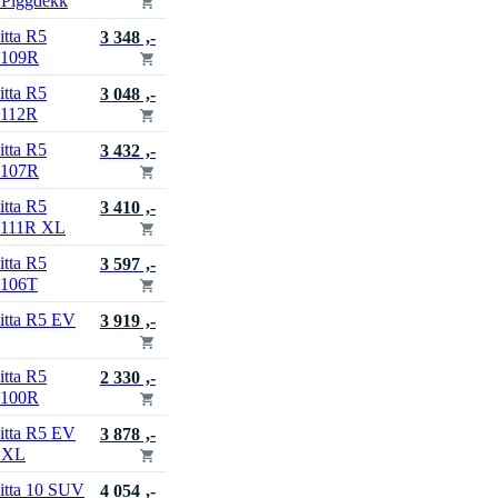
 Piggdekk
itta R5
3 348 ,-
 109R
itta R5
3 048 ,-
 112R
itta R5
3 432 ,-
 107R
itta R5
3 410 ,-
 111R XL
itta R5
3 597 ,-
 106T
itta R5 EV
3 919 ,-
itta R5
2 330 ,-
 100R
itta R5 EV
3 878 ,-
 XL
itta 10 SUV
4 054 ,-