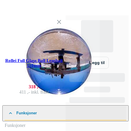
Rollei Full Glass Ball Lensball
Legg til
110mm
318 ,-
411 ,-
inkl. frakt
Funksjoner
Funksjoner