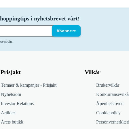
hoppingtips i nyhetsbrevet vårt!
Abonnere
essen din
Prisjakt
Vilkår
Temaer & kampanjer - Prisjakt
Brukervilkår
Nyhetsrom
Konkurransevilkå
Investor Relations
Åpenhetsloven
Artikler
Cookiepolicy
Årets butikk
Personvernerklær