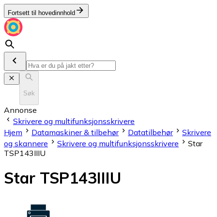
Fortsett til hovedinnhold
Søk
Annonse
Skrivere og multifunksjonsskrivere
Hjem
Datamaskiner & tilbehør
Datatilbehør
Skrivere
og skannere
Skrivere og multifunksjonsskrivere
Star
TSP143IIIU
Star TSP143IIIU