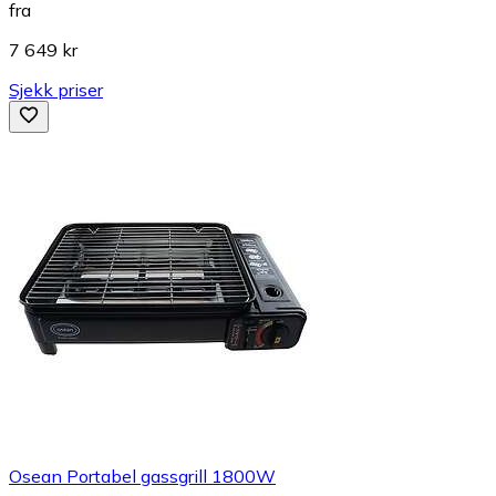
fra
7 649 kr
Sjekk priser
Osean Portabel gassgrill 1800W