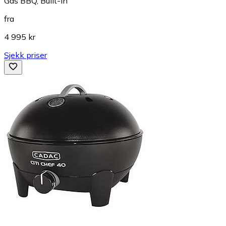
Gas BBQ, Built-in
fra
4 995 kr
Sjekk priser