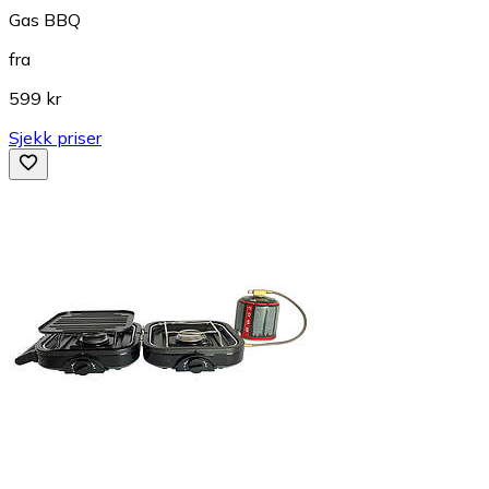
Gas BBQ
fra
599 kr
Sjekk priser