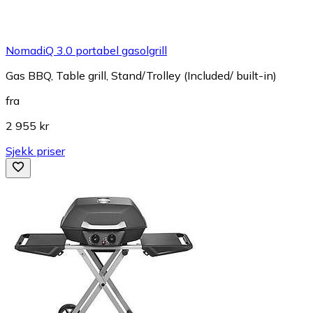
NomadiQ 3.0 portabel gasolgrill
Gas BBQ, Table grill, Stand/Trolley (Included/ built-in)
fra
2 955 kr
Sjekk priser