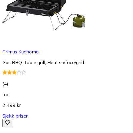
Primus Kuchoma
Gas BBQ, Table grill, Heat surface/grid
(
4
)
fra
2 499 kr
Sjekk priser