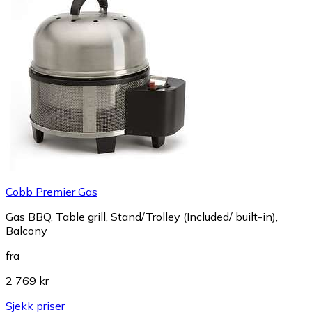
Cobb Premier Gas
Gas BBQ, Table grill, Stand/Trolley (Included/ built-in),
Balcony
fra
2 769 kr
Sjekk priser