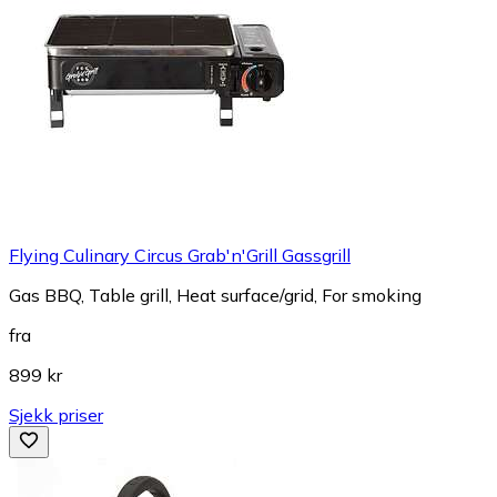
Flying Culinary Circus Grab'n'Grill Gassgrill
Gas BBQ, Table grill, Heat surface/grid, For smoking
fra
899 kr
Sjekk priser