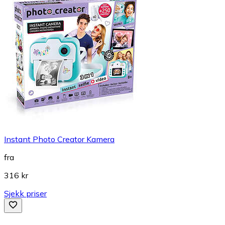
Instant Photo Creator Kamera
fra
316 kr
Sjekk priser