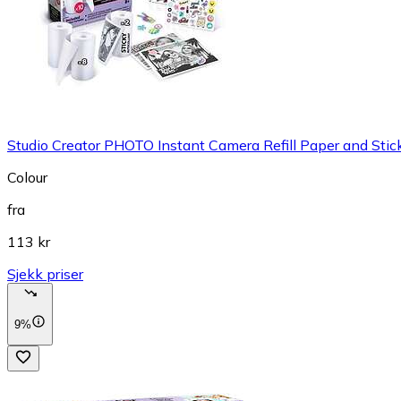
Studio Creator PHOTO Instant Camera Refill Paper and Stic
Colour
fra
113 kr
Sjekk priser
9%