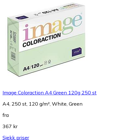
Image Coloraction A4 Green 120g 250 st
A4, 250 st, 120 g/m², White, Green
fra
367 kr
Sjekk priser