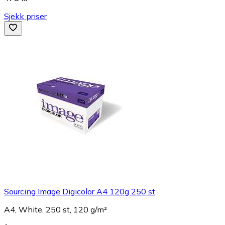
Sjekk priser
Sourcing Image Digicolor A4 120g 250 st
A4, White, 250 st, 120 g/m²