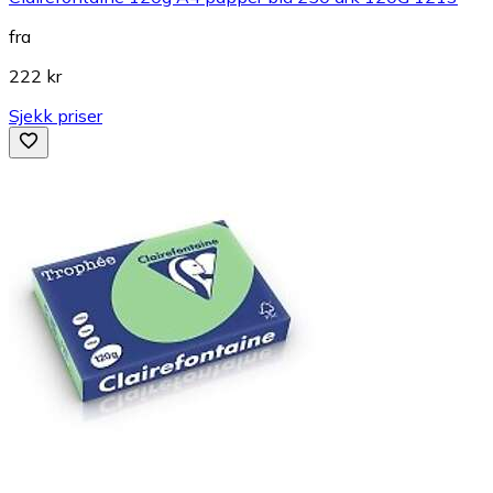
fra
222 kr
Sjekk priser