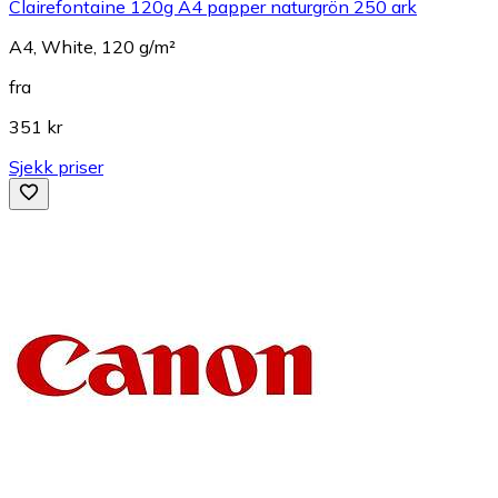
Clairefontaine 120g A4 papper naturgrön 250 ark
A4, White, 120 g/m²
fra
351 kr
Sjekk priser