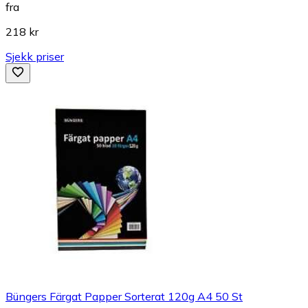
fra
218 kr
Sjekk priser
Büngers Färgat Papper Sorterat 120g A4 50 St