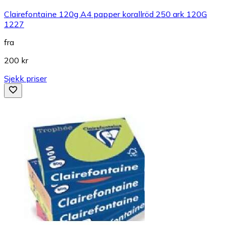
Clairefontaine 120g A4 papper korallröd 250 ark 120G
1227
fra
200 kr
Sjekk priser