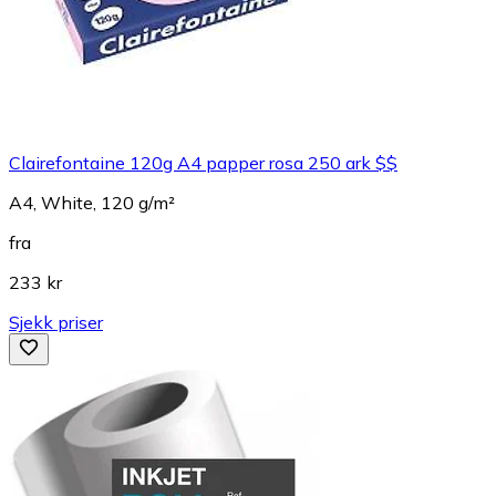
Clairefontaine 120g A4 papper rosa 250 ark $$
A4, White, 120 g/m²
fra
233 kr
Sjekk priser