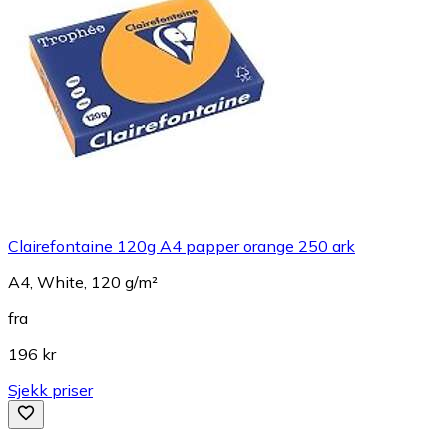
Clairefontaine 120g A4 papper orange 250 ark
A4, White, 120 g/m²
fra
196 kr
Sjekk priser