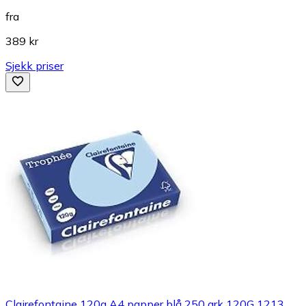
fra
389 kr
Sjekk priser
Clairefontaine 120g A4 papper blå 250 ark 120G 1213