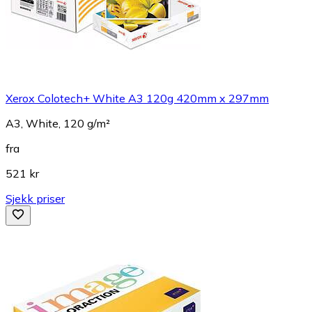
Xerox Colotech+ White A3 120g 420mm x 297mm
A3, White, 120 g/m²
fra
521 kr
Sjekk priser