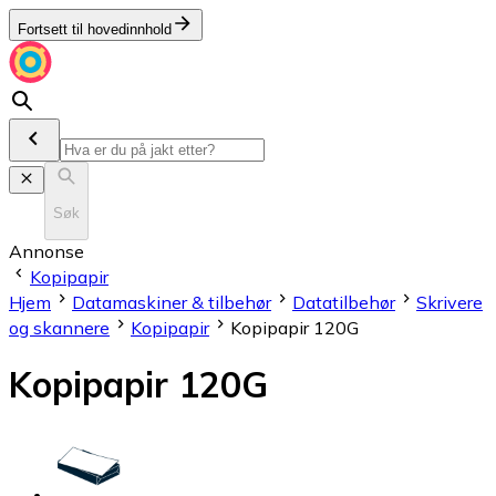
Fortsett til hovedinnhold
Søk
Annonse
Kopipapir
Hjem
Datamaskiner & tilbehør
Datatilbehør
Skrivere
og skannere
Kopipapir
Kopipapir 120G
Kopipapir 120G