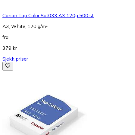
Canon Top Color Sat033 A3 120g 500 st
A3, White, 120 g/m²
fra
379 kr
Sjekk priser