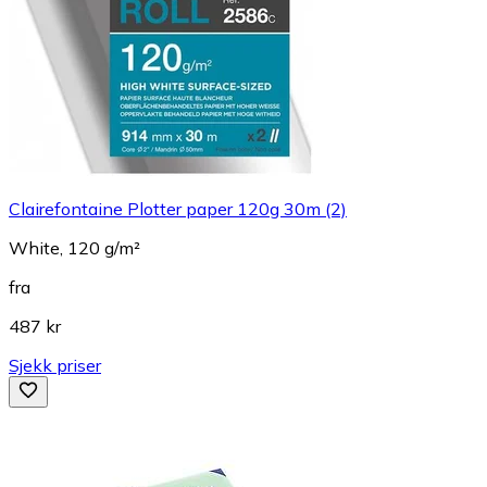
Clairefontaine Plotter paper 120g 30m (2)
White, 120 g/m²
fra
487 kr
Sjekk priser