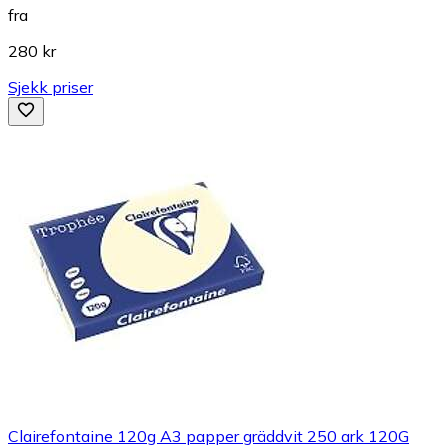
fra
280 kr
Sjekk priser
Clairefontaine 120g A3 papper gräddvit 250 ark 120G