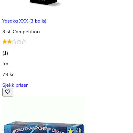
Yasaka XXX (3 balls)
3 st, Competition
(
1
)
fra
79 kr
Sjekk priser