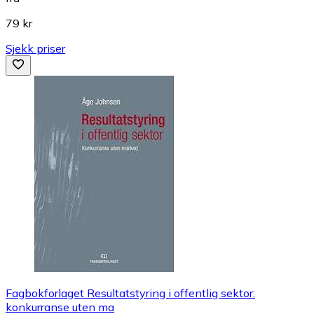
79 kr
Sjekk priser
Fagbokforlaget Resultatstyring i offentlig sektor:
konkurranse uten ma