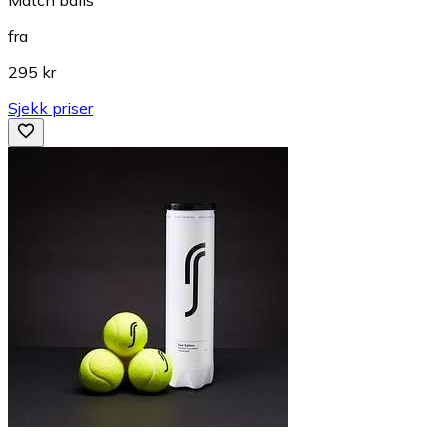
fra
295 kr
Sjekk priser