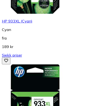
HP 933XL (Cyan)
Cyan
fra
189 kr
Sjekk priser