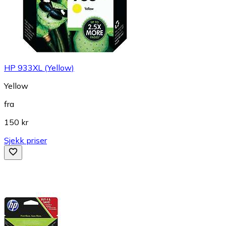
HP 933XL (Yellow)
Yellow
fra
150 kr
Sjekk priser