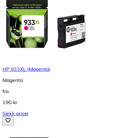
HP 933XL (Magenta)
Magenta
fra
190 kr
Sjekk priser