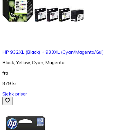
HP 932XL (Black) + 933XL (Cyan/Magenta/Gul)
Black, Yellow, Cyan, Magenta
fra
979 kr
Sjekk priser