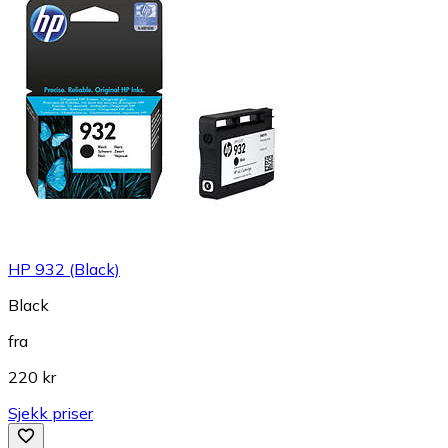
HP 932 (Black)
Black
fra
220 kr
Sjekk priser