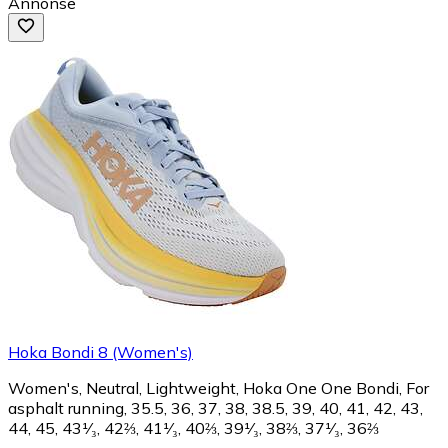
Annonse
Hoka Bondi 8 (Women's)
Women's, Neutral, Lightweight, Hoka One One Bondi, For
asphalt running, 35.5, 36, 37, 38, 38.5, 39, 40, 41, 42, 43,
44, 45, 43¹⁄₃, 42⅔, 41¹⁄₃, 40⅔, 39¹⁄₃, 38⅔, 37¹⁄₃, 36⅔