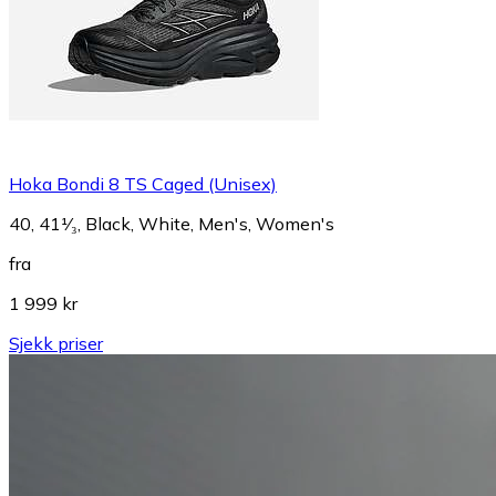
Hoka Bondi 8 TS Caged (Unisex)
40, 41¹⁄₃, Black, White, Men's, Women's
fra
1 999 kr
Sjekk priser