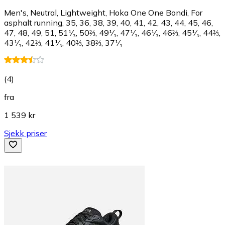
Men's, Neutral, Lightweight, Hoka One One Bondi, For
asphalt running, 35, 36, 38, 39, 40, 41, 42, 43, 44, 45, 46,
47, 48, 49, 51, 51¹⁄₃, 50⅔, 49¹⁄₃, 47¹⁄₃, 46¹⁄₃, 46⅔, 45¹⁄₃, 44⅔,
43¹⁄₃, 42⅔, 41¹⁄₃, 40⅔, 38⅔, 37¹⁄₃
(
4
)
fra
1 539 kr
Sjekk priser