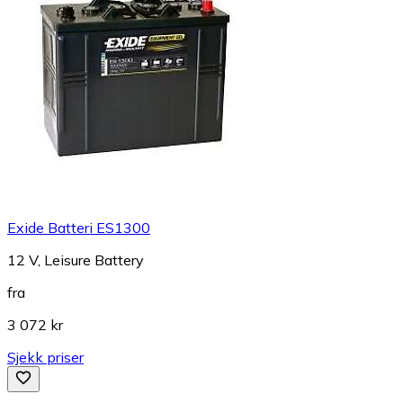
Exide Batteri ES1300
12 V, Leisure Battery
fra
3 072 kr
Sjekk priser