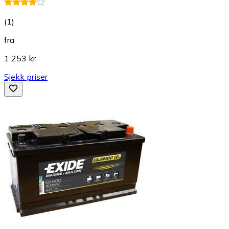
(
1
)
fra
1 253 kr
Sjekk priser