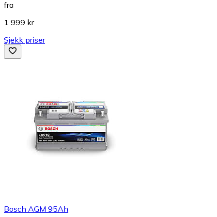
fra
1 999 kr
Sjekk priser
Bosch AGM 95Ah