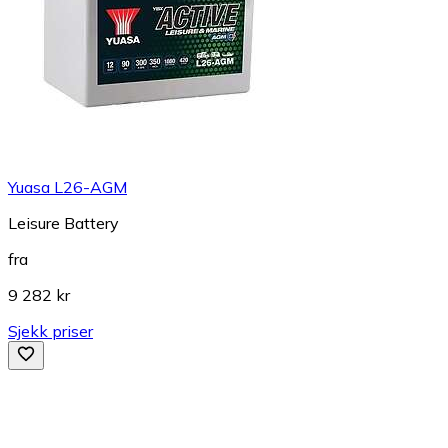
Yuasa L26-AGM
Leisure Battery
fra
9 282 kr
Sjekk priser