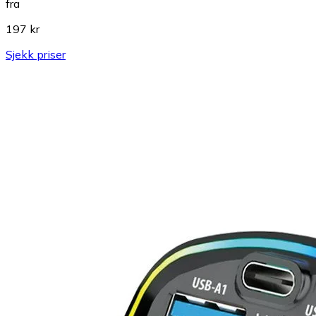
fra
197 kr
Sjekk priser