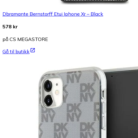
Dbramante Bernstorff Etui Iphone Xr – Black
578 kr
på CS MEGASTORE
Gå til butikk