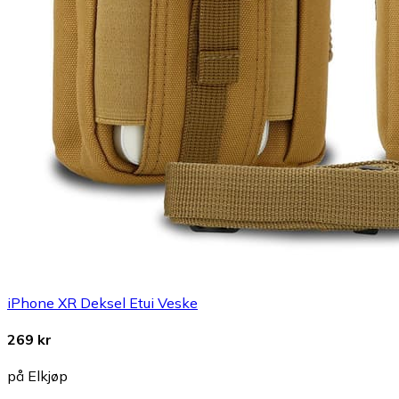
iPhone XR Deksel Etui Veske
269 kr
på Elkjøp