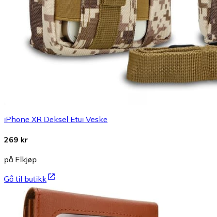
iPhone XR Deksel Etui Veske
269 kr
på Elkjøp
Gå til butikk