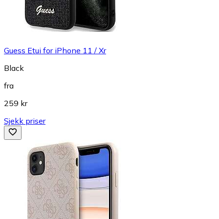
Guess Etui for iPhone 11 / Xr
Black
fra
259 kr
Sjekk priser