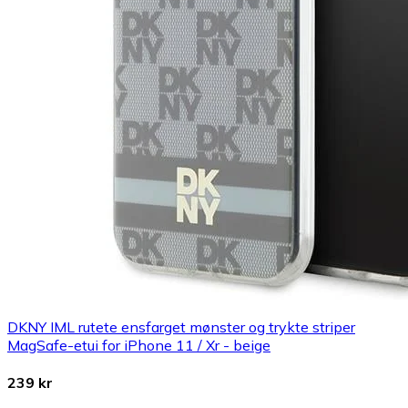
DKNY IML rutete ensfarget mønster og trykte striper
MagSafe-etui for iPhone 11 / Xr - beige
239 kr