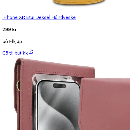
iPhone XR Etui Deksel Håndveske
299 kr
på Elkjøp
Gå til butikk