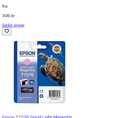
fra
306 kr
Sjekk priser
Epson T1576 (Vivid Light Magenta)