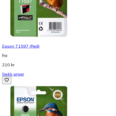
Epson T1597 (Red)
fra
210 kr
Sjekk priser