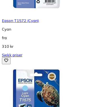
Epson T1572 (Cyan)
Cyan
fra
310 kr
Sjekk priser