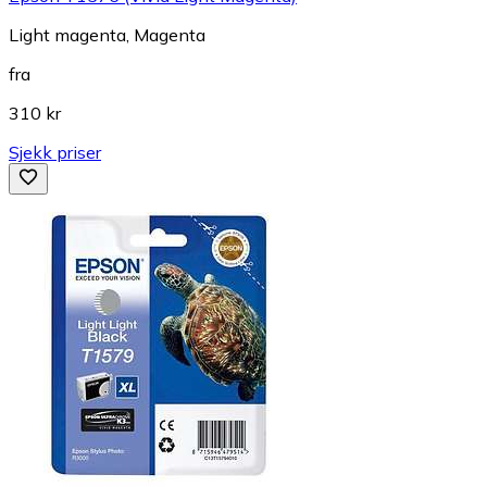
Light magenta, Magenta
fra
310 kr
Sjekk priser