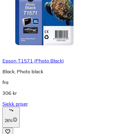
Epson T1571 (Photo Black)
Black, Photo black
fra
306 kr
Sjekk priser
26%