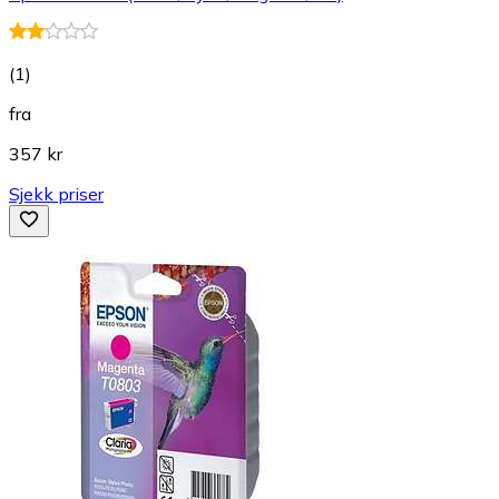
(
1
)
fra
357 kr
Sjekk priser