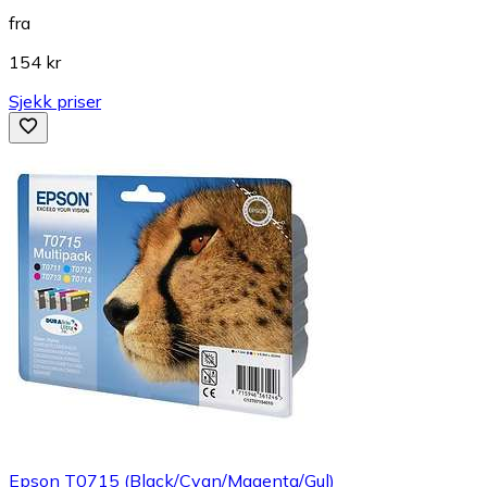
fra
154 kr
Sjekk priser
Epson T0715 (Black/Cyan/Magenta/Gul)