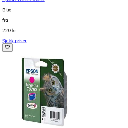
Blue
fra
220 kr
Sjekk priser