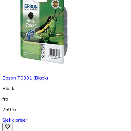
Epson T0331 (Black)
Black
fra
259 kr
Sjekk priser