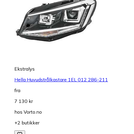
Ekstralys
Hella Huvudstrålkastare 1EL 012 286-211
fra
7 130 kr
hos
Vorto.no
+2 butikker