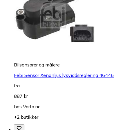
Bilsensorer og målere
Febi Sensor Xenonljus lysviddsreglering 46446
fra
887 kr
hos
Vorto.no
+2 butikker