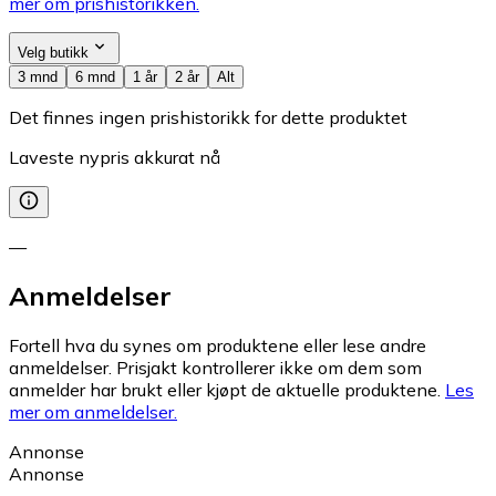
mer om prishistorikken.
Velg butikk
3 mnd
6 mnd
1 år
2 år
Alt
Det finnes ingen prishistorikk for dette produktet
Laveste nypris akkurat nå
—
Anmeldelser
Fortell hva du synes om produktene eller lese andre
anmeldelser. Prisjakt kontrollerer ikke om dem som
anmelder har brukt eller kjøpt de aktuelle produktene.
Les
mer om anmeldelser.
Annonse
Annonse