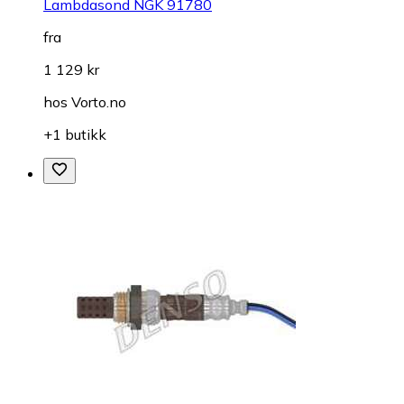
Lambdasond NGK 91780
fra
1 129 kr
hos
Vorto.no
+1 butikk