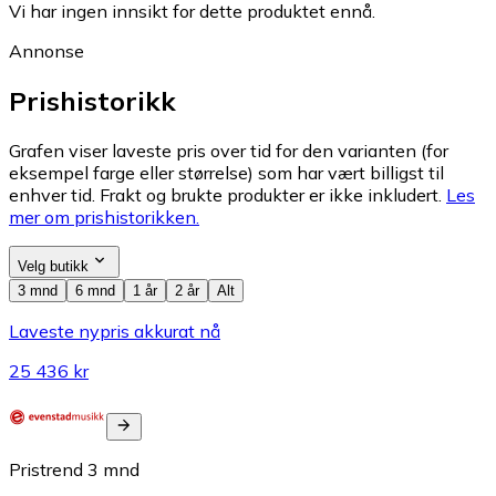
Vi har ingen innsikt for dette produktet ennå.
Annonse
Prishistorikk
Grafen viser laveste pris over tid for den varianten (for
eksempel farge eller størrelse) som har vært billigst til
enhver tid. Frakt og brukte produkter er ikke inkludert.
Les
mer om prishistorikken.
Velg butikk
3 mnd
6 mnd
1 år
2 år
Alt
Laveste nypris akkurat nå
25 436 kr
Pristrend
3
mnd