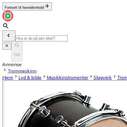
Fortsett til hovedinnhold
Søk
Annonse
Trommeskinn
Hjem
Lyd & bilde
Musikkinstrumenter
Slagverk
Tro