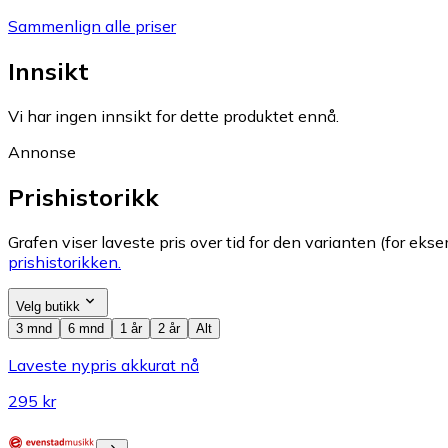
Sammenlign alle priser
Innsikt
Vi har ingen innsikt for dette produktet ennå.
Annonse
Prishistorikk
Grafen viser laveste pris over tid for den varianten (for eksem
prishistorikken.
Velg butikk
3 mnd
6 mnd
1 år
2 år
Alt
Laveste nypris akkurat nå
295 kr