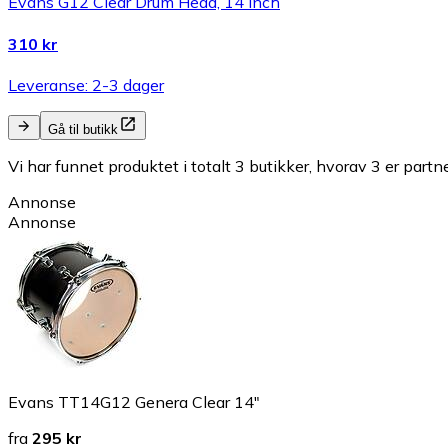
Evans G12 Clear Drum Head, 14 Inch
310 kr
Leveranse: 2-3 dager
Gå til butikk
Vi har funnet produktet i totalt 3 butikker, hvorav 3 er partn
Annonse
Annonse
Evans TT14G12 Genera Clear 14"
fra
295 kr