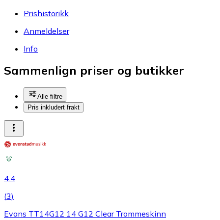
Prishistorikk
Anmeldelser
Info
Sammenlign priser og butikker
Alle filtre
Pris inkludert frakt
4.4
(
3
)
Evans TT14G12 14 G12 Clear Trommeskinn