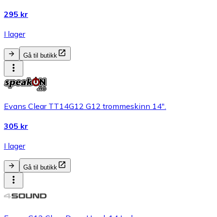
295 kr
I lager
Gå til butikk
Evans Clear TT14G12 G12 trommeskinn 14".
305 kr
I lager
Gå til butikk