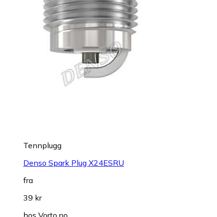
Tennplugg
Denso Spark Plug X24ESRU
fra
39 kr
hos
Vorto.no