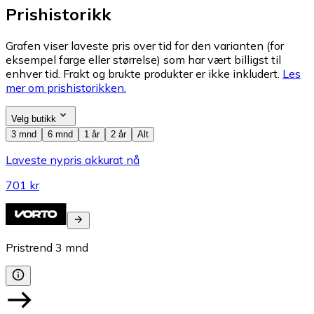
Prishistorikk
Grafen viser laveste pris over tid for den varianten (for
eksempel farge eller størrelse) som har vært billigst til
enhver tid. Frakt og brukte produkter er ikke inkludert.
Les
mer om prishistorikken.
Velg butikk
3 mnd
6 mnd
1 år
2 år
Alt
Laveste nypris akkurat nå
701 kr
Pristrend
3
mnd