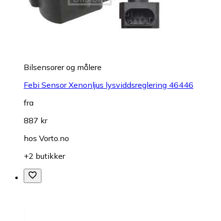
Bilsensorer og målere
Febi Sensor Xenonljus lysviddsreglering 46446
fra
887 kr
hos
Vorto.no
+2 butikker