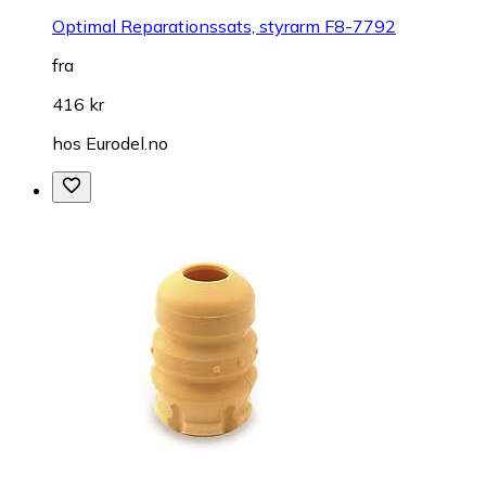
Optimal Reparationssats, styrarm F8-7792
fra
416 kr
hos
Eurodel.no