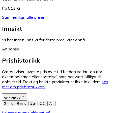
fra
513 kr
Sammenlign alle priser
Innsikt
Vi har ingen innsikt for dette produktet ennå.
Annonse
Prishistorikk
Grafen viser laveste pris over tid for den varianten (for
eksempel farge eller størrelse) som har vært billigst til
enhver tid. Frakt og brukte produkter er ikke inkludert.
Les
mer om prishistorikken.
Velg butikk
3 mnd
6 mnd
1 år
2 år
Alt
Laveste nypris akkurat nå