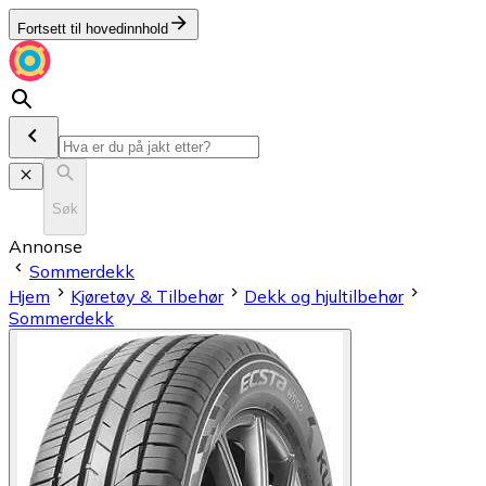
Fortsett til hovedinnhold
Søk
Annonse
Sommerdekk
Hjem
Kjøretøy & Tilbehør
Dekk og hjultilbehør
Sommerdekk