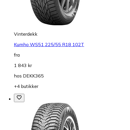
Vinterdekk
Kumho WS51 225/55 R18 102T
fra
1 843 kr
hos
DEKK365
+4 butikker