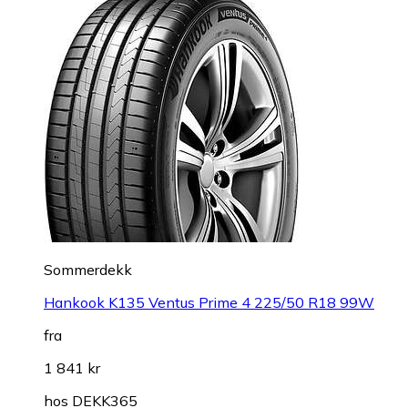
Sommerdekk
Hankook K135 Ventus Prime 4 225/50 R18 99W
fra
1 841 kr
hos
DEKK365