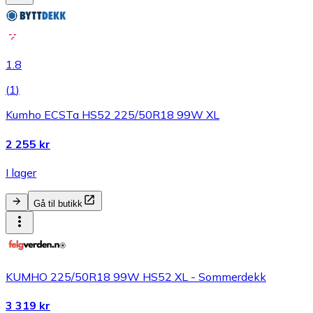
1.8
(
1
)
Kumho ECSTa HS52 225/50R18 99W XL
2 255 kr
I lager
Gå til butikk
KUMHO 225/50R18 99W HS52 XL - Sommerdekk
3 319 kr