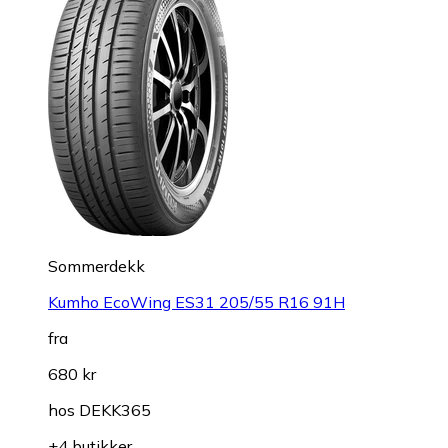
Sommerdekk
Kumho EcoWing ES31 205/55 R16 91H
fra
680 kr
hos
DEKK365
+4 butikker