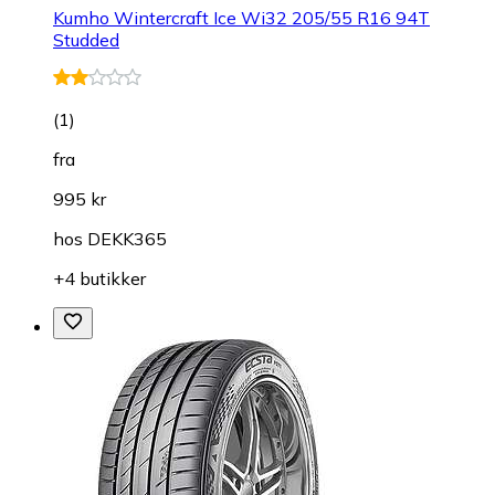
Kumho Wintercraft Ice Wi32 205/55 R16 94T
Studded
(
1
)
fra
995 kr
hos
DEKK365
+4 butikker