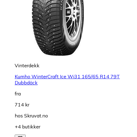
Vinterdekk
Kumho WinterCraft Ice Wi31 165/65 R14 79T
Dubbdäck
fra
714 kr
hos
Skruvat.no
+4 butikker