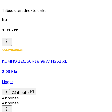
Tilbud uten direktelenke
fra
1 916 kr
KUMHO 225/50R18 99W HS52 XL
2 039 kr
I lager
Gå til butikk
Annonse
Annonse