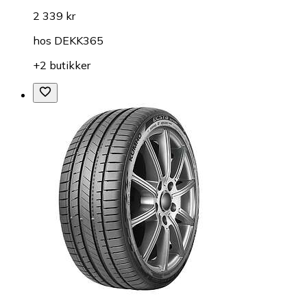
2 339 kr
hos
DEKK365
+2 butikker