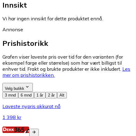
Innsikt
Vi har ingen innsikt for dette produktet ennå.
Annonse
Prishistorikk
Grafen viser laveste pris over tid for den varianten (for
eksempel farge eller størrelse) som har vært billigst til
enhver tid. Frakt og brukte produkter er ikke inkludert.
Les
mer om prishistorikken.
Velg butikk
3 mnd
6 mnd
1 år
2 år
Alt
Laveste nypris akkurat nå
1 398 kr