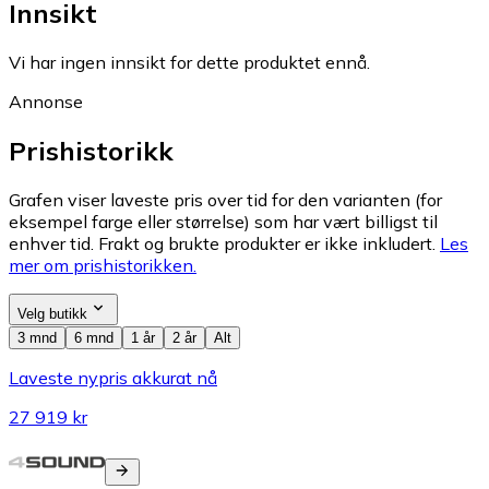
Innsikt
Vi har ingen innsikt for dette produktet ennå.
Annonse
Prishistorikk
Grafen viser laveste pris over tid for den varianten (for
eksempel farge eller størrelse) som har vært billigst til
enhver tid. Frakt og brukte produkter er ikke inkludert.
Les
mer om prishistorikken.
Velg butikk
3 mnd
6 mnd
1 år
2 år
Alt
Laveste nypris akkurat nå
27 919 kr