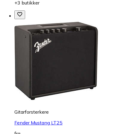
+3 butikker
Gitarforsterkere
Fender Mustang LT25
fra