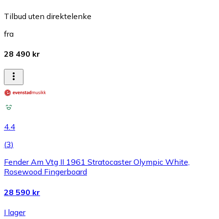
Tilbud uten direktelenke
fra
28 490 kr
4.4
(
3
)
Fender Am Vtg II 1961 Stratocaster Olympic White,
Rosewood Fingerboard
28 590 kr
I lager