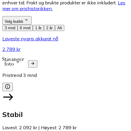
enhver tid. Frakt og brukte produkter er ikke inkludert.
Les
mer om prishistorikken.
Velg butikk
3 mnd
6 mnd
1 år
2 år
Alt
Laveste nypris akkurat nå
2 789 kr
Pristrend
3
mnd
Stabil
Lavest
:
2 092 kr
|
Høyest
:
2 789 kr