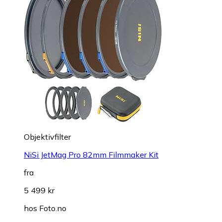
Objektivfilter
NiSi JetMag Pro 82mm Filmmaker Kit
fra
5 499 kr
hos
Foto.no