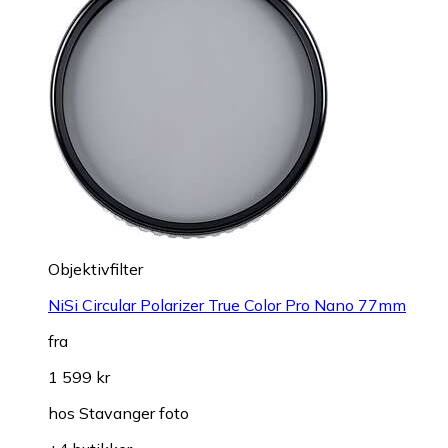
Objektivfilter
NiSi Circular Polarizer True Color Pro Nano 77mm
fra
1 599 kr
hos
Stavanger foto