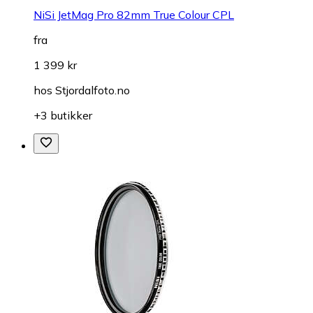
NiSi JetMag Pro 82mm True Colour CPL
fra
1 399 kr
hos
Stjordalfoto.no
+3 butikker