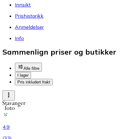
Innsikt
Prishistorikk
Anmeldelser
Info
Sammenlign priser og butikker
Alle filtre
I lager
Pris inkludert frakt
4.9
(
33
)