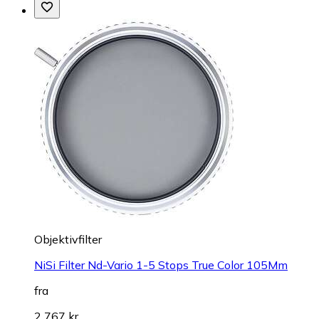
Objektivfilter
NiSi Filter Nd-Vario 1-5 Stops True Color 105Mm
fra
2 767 kr