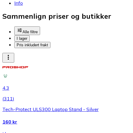
Info
Sammenlign priser og butikker
Alle filtre
I lager
Pris inkludert frakt
4.3
(
311
)
Tech-Protect ULS300 Laptop Stand - Silver
160 kr