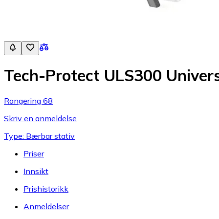
Tech-Protect ULS300 Univer
Rangering 68
Skriv en anmeldelse
Type: Bærbar stativ
Priser
Innsikt
Prishistorikk
Anmeldelser