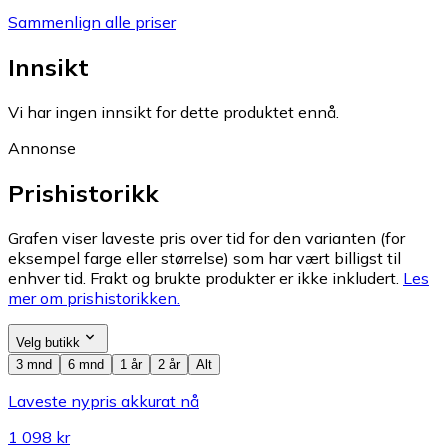
Sammenlign alle priser
Innsikt
Vi har ingen innsikt for dette produktet ennå.
Annonse
Prishistorikk
Grafen viser laveste pris over tid for den varianten (for
eksempel farge eller størrelse) som har vært billigst til
enhver tid. Frakt og brukte produkter er ikke inkludert.
Les
mer om prishistorikken.
Velg butikk
3 mnd
6 mnd
1 år
2 år
Alt
Laveste nypris akkurat nå
1 098 kr