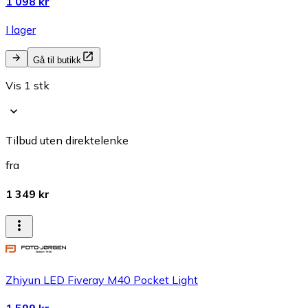
1 098 kr
I lager
Gå til butikk
Vis 1 stk
Tilbud uten direktelenke
fra
1 349 kr
Zhiyun LED Fiveray M40 Pocket Light