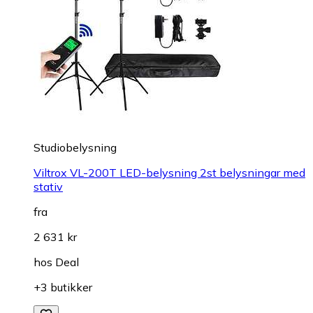
Studiobelysning
Viltrox VL-200T LED-belysning 2st belysningar med
stativ
fra
2 631 kr
hos
Deal
+3 butikker