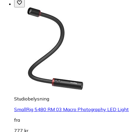
Studiobelysning
SmallRig 5480 RM 03 Macro Photography LED Light
fra
777 kr