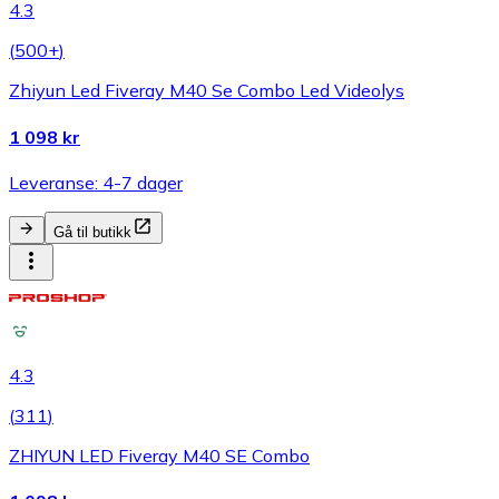
4.3
(
500+
)
Zhiyun Led Fiveray M40 Se Combo Led Videolys
1 098 kr
Leveranse: 4-7 dager
Gå til butikk
4.3
(
311
)
ZHIYUN LED Fiveray M40 SE Combo