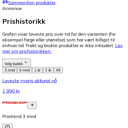
Sammenlign produkter
Annonse
Prishistorikk
Grafen viser laveste pris over tid for den varianten (for
eksempel farge eller størrelse) som har vært billigst til
enhver tid. Frakt og brukte produkter er ikke inkludert.
Les
mer om prishistorikken.
Velg butikk
3 mnd
6 mnd
1 år
2 år
Alt
Laveste nypris akkurat nå
1 990 kr
Pristrend
3
mnd