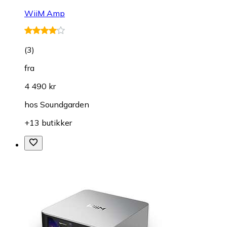
WiiM Amp
(
3
)
fra
4 490 kr
hos
Soundgarden
+13 butikker