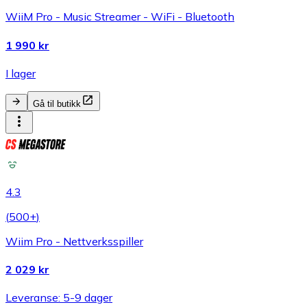
WiiM Pro - Music Streamer - WiFi - Bluetooth
1 990 kr
I lager
Gå til butikk
4.3
(
500+
)
Wiim Pro - Nettverksspiller
2 029 kr
Leveranse: 5-9 dager