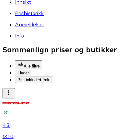
Innsikt
Prishistorikk
Anmeldelser
Info
Sammenlign priser og butikker
Alle filtre
I lager
Pris inkludert frakt
4.3
(
310
)