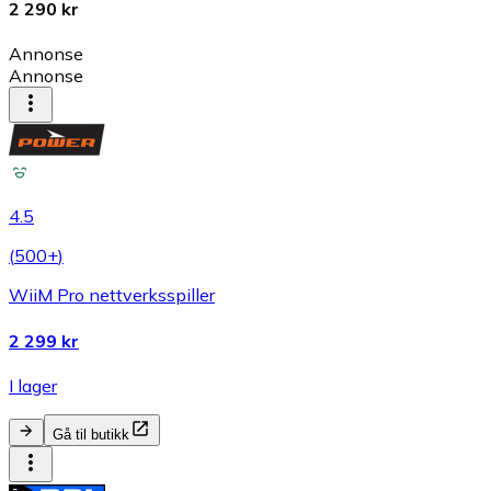
2 290 kr
Annonse
Annonse
4.5
(
500+
)
WiiM Pro nettverksspiller
2 299 kr
I lager
Gå til butikk