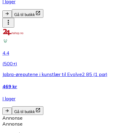
I lager
Gå til butikk
4.4
(
500+
)
Jabra-øreputene i kunstlær til Evolve2 85 (1 par)
469 kr
I lager
Gå til butikk
Annonse
Annonse