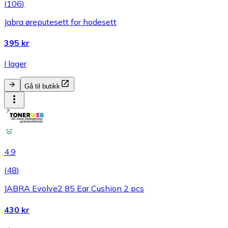
(
106
)
Jabra øreputesett for hodesett
395 kr
I lager
Gå til butikk
4.9
(
48
)
JABRA Evolve2 85 Ear Cushion 2 pcs
430 kr