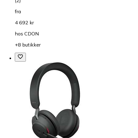
(
2
)
fra
4 692 kr
hos
CDON
+8 butikker