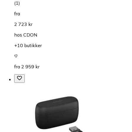
(
1
)
fra
2 723 kr
hos
CDON
+10 butikker
fra 2 959 kr