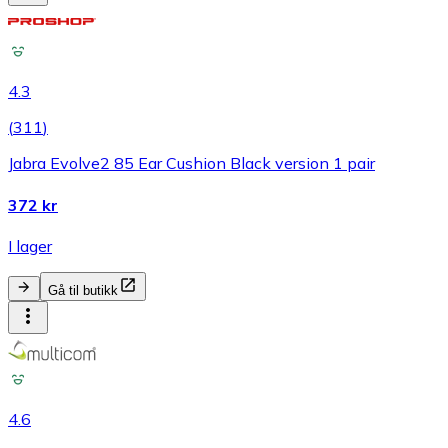
4.3
(
311
)
Jabra Evolve2 85 Ear Cushion Black version 1 pair
372 kr
I lager
Gå til butikk
4.6