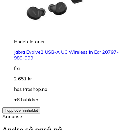
Hodetelefoner
Jabra Evolve2 USB-A UC Wireless In Ear 20797-
989-999
fra
2 651 kr
hos
Proshop.no
+6 butikker
Hopp over innholdet
Annonse
Andre så også på