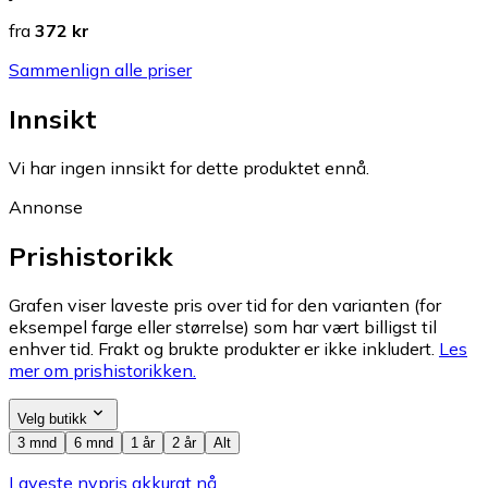
fra
372 kr
Sammenlign alle priser
Innsikt
Vi har ingen innsikt for dette produktet ennå.
Annonse
Prishistorikk
Grafen viser laveste pris over tid for den varianten (for
eksempel farge eller størrelse) som har vært billigst til
enhver tid. Frakt og brukte produkter er ikke inkludert.
Les
mer om prishistorikken.
Velg butikk
3 mnd
6 mnd
1 år
2 år
Alt
Laveste nypris akkurat nå