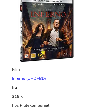
Film
Inferno (UHD+BD)
fra
319 kr
hos
Platekompaniet