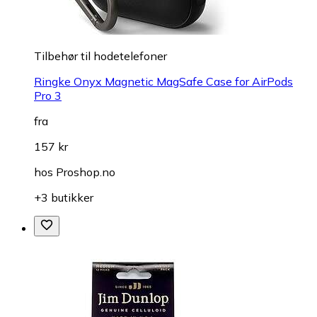
Tilbehør til hodetelefoner
Ringke Onyx Magnetic MagSafe Case for AirPods
Pro 3
fra
157 kr
hos
Proshop.no
+3 butikker