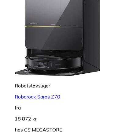
Robotstøvsuger
Roborock Saros Z70
fra
18 872 kr
hos
CS MEGASTORE