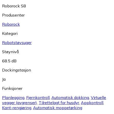
Roborock S8
Produsenter
Roborock
Kategori
Robotstøvsuger
Støynivå
68.5 dB
Dockingstasjon
Ja
Funksjoner
Planlegging
,
Fjernkontroll
,
Automatisk dokking
,
Virtuelle
vegger (avgrenser)
,
Tilrettelagt for husdyr
,
Appkontroll
,
Kant-rengjøring
,
Automatisk moppetørking