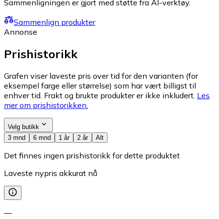
Sammenligningen er gjort med støtte fra AI-verktøy.
Sammenlign produkter
Annonse
Prishistorikk
Grafen viser laveste pris over tid for den varianten (for
eksempel farge eller størrelse) som har vært billigst til
enhver tid. Frakt og brukte produkter er ikke inkludert.
Les
mer om prishistorikken.
Velg butikk
3 mnd
6 mnd
1 år
2 år
Alt
Det finnes ingen prishistorikk for dette produktet
Laveste nypris akkurat nå
—