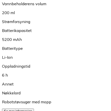
Vannbeholderens volum
200 ml
Strømforsyning
Batterikapasitet
5200 mAh
Batteritype
Li-Ion
Oppladningstid
6 h
Annet
Nøkkelord
Robotstøvsuger med mopp