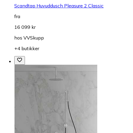
Scandtap Huvuddusch Pleasure 2 Classic
fra
16 099 kr
hos
VVSkupp
+4 butikker