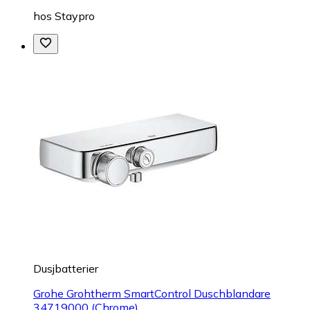
hos
Staypro
Dusjbatterier
Grohe Grohtherm SmartControl Duschblandare
34719000 (Chrome)