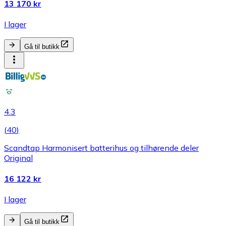
13 170 kr
I lager
Gå til butikk
4.3
(
40
)
Scandtap Harmonisert batterihus og tilhørende deler
Original
16 122 kr
I lager
Gå til butikk