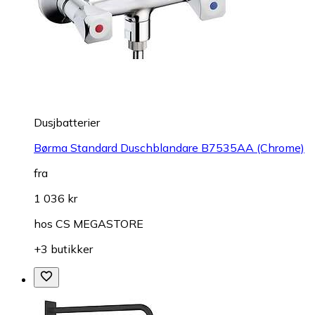
Dusjbatterier
Børma Standard Duschblandare B7535AA (Chrome)
fra
1 036 kr
hos
CS MEGASTORE
+3 butikker