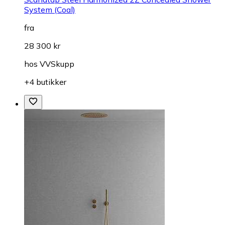
System (Coal)
fra
28 300 kr
hos
VVSkupp
+4 butikker