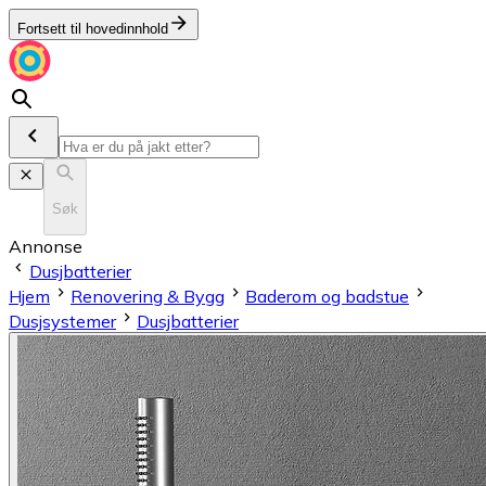
Fortsett til hovedinnhold
Søk
Annonse
Dusjbatterier
Hjem
Renovering & Bygg
Baderom og badstue
Dusjsystemer
Dusjbatterier