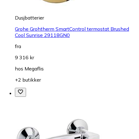
Dusjbatterier
Grohe Grohtherm SmartControl termostat Brushed
Cool Sunrise 29118GN0
fra
9 316 kr
hos
Megaflis
+2 butikker