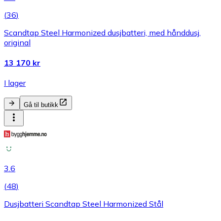
(
36
)
Scandtap Steel Harmonized dusjbatteri, med hånddusj,
original
13 170 kr
I lager
Gå til butikk
3.6
(
48
)
Dusjbatteri Scandtap Steel Harmonized Stål