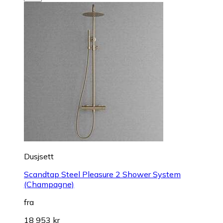
Dusjsett
Scandtap Steel Pleasure 2 Shower System
(Champagne)
fra
18 953 kr