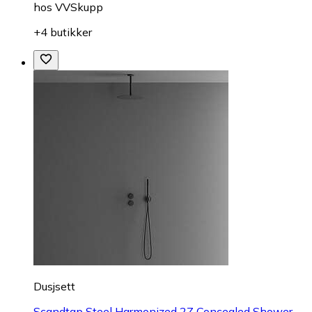
hos
VVSkupp
+4 butikker
Dusjsett
Scandtap Steel Harmonized 2Z Concealed Shower