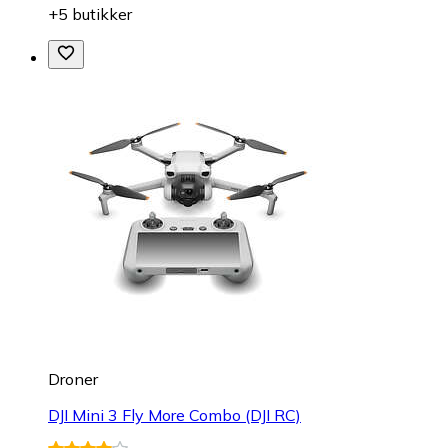
+5 butikker
Droner
DJI Mini 3 Fly More Combo (DJI RC)