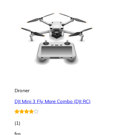
Droner
DJI Mini 3 Fly More Combo (DJI RC)
(
1
)
fra