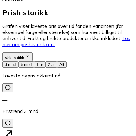
Prishistorikk
Grafen viser laveste pris over tid for den varianten (for
eksempel farge eller størrelse) som har vært billigst til
enhver tid. Frakt og brukte produkter er ikke inkludert.
Les
mer om prishistorikken.
Velg butikk
3 mnd
6 mnd
1 år
2 år
Alt
Laveste nypris akkurat nå
—
Pristrend
3
mnd