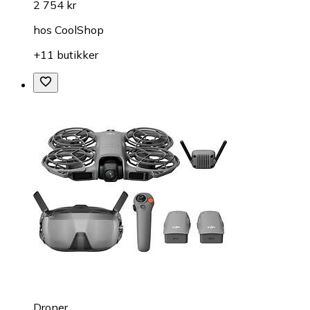
2 754 kr
hos
CoolShop
+11 butikker
Droner