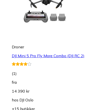
Droner
DJI Mini 5 Pro Fly More Combo (DJI RC 2)
(
1
)
fra
14 390 kr
hos
DJI Oslo
+15 butikker