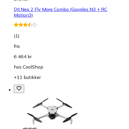
DJI Neo 2 Fly More Combo (Googles N3 + RC
Motion3)
(
1
)
fra
6 464 kr
hos
CoolShop
+11 butikker