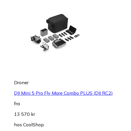
Droner
DJI Mini 5 Pro Fly More Combo PLUS (DJI RC2)
fra
13 570 kr
hos
CoolShop