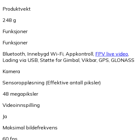
Produktvekt
248 g
Funksjoner
Funksjoner
Bluetooth
,
Innebygd Wi-Fi
,
Appkontroll
,
FPV live video
,
Lading via USB
,
Støtte for Gimbal
,
Vikbar
,
GPS
,
GLONASS
Kamera
Sensoroppløsning (Effektive antall piksler)
48 megapiksler
Videoinnspilling
Ja
Maksimal bildefrekvens
60 fps