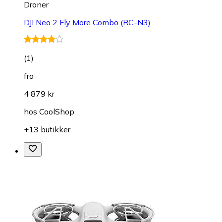
Droner
DJI Neo 2 Fly More Combo (RC-N3)
(
1
)
fra
4 879 kr
hos
CoolShop
+13 butikker