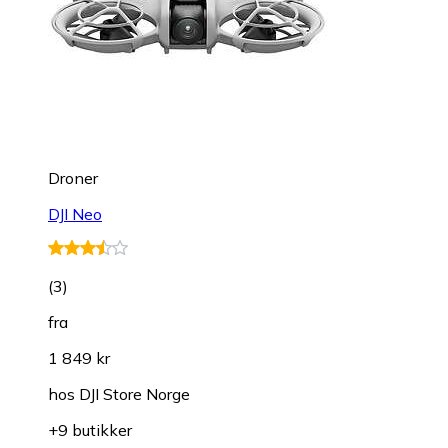
Droner
DJI Neo
(
3
)
fra
1 849 kr
hos
DJI Store Norge
+9 butikker