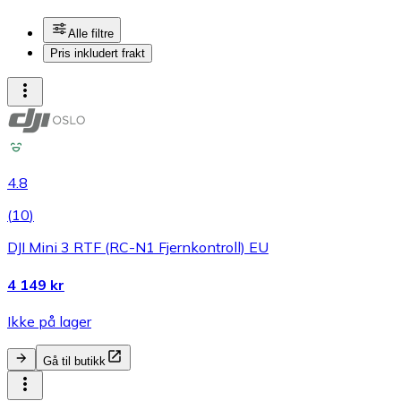
Alle filtre
Pris inkludert frakt
4.8
(
10
)
DJI Mini 3 RTF (RC-N1 Fjernkontroll) EU
4 149 kr
Ikke på lager
Gå til butikk