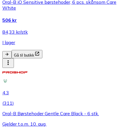
Oral-B iO Sensitive børstehoder, 6 pcs. skånsom Care
White
506 kr
84,33 kr/stk
I lager
Gå til butikk
4.3
(
311
)
Oral-B Børstehoder Gentle Care Black - 6 stk.
Gjelder t.o.m. 10. aug.