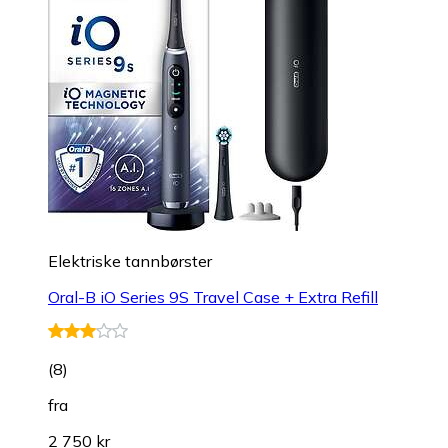
Elektriske tannbørster
Oral-B iO Series 9S Travel Case + Extra Refill
(
8
)
fra
2 750 kr