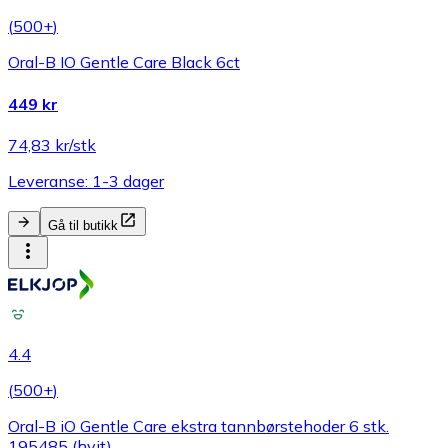
(
500+
)
Oral-B IO Gentle Care Black 6ct
449 kr
74,83 kr/stk
Leveranse: 1-3 dager
Gå til butikk
4.4
(
500+
)
Oral-B iO Gentle Care ekstra tannbørstehoder 6 stk.
195485 (hvit)