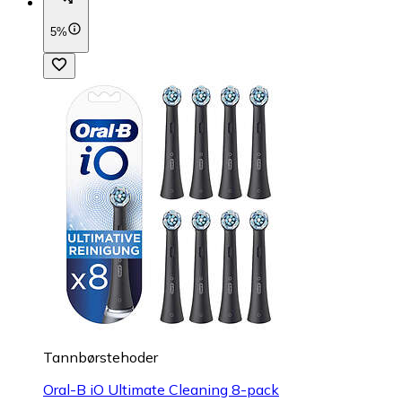
5%
Tannbørstehoder
Oral-B iO Ultimate Cleaning 8-pack