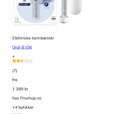
Elektriske tannbørster
Oral-B iO6
+
(
7
)
fra
1 389 kr
hos
Proshop.no
+4 butikker