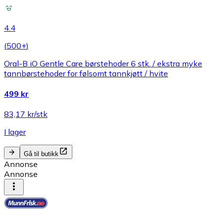
4.4
(
500+
)
Oral-B iO Gentle Care børstehoder 6 stk. / ekstra myke
tannbørstehoder for følsomt tannkjøtt / hvite
499 kr
83,17 kr/stk
I lager
Gå til butikk
Annonse
Annonse