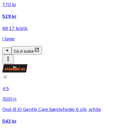
770 kr
529 kr
88,17 kr/stk
I lager
Gå til butikk
4.5
(
500+
)
Oral-B iO Gentle Care børstehoder 6 stk, white
543 kr