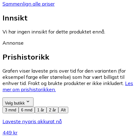
Sammenlign alle priser
Innsikt
Vi har ingen innsikt for dette produktet ennå.
Annonse
Prishistorikk
Grafen viser laveste pris over tid for den varianten (for
eksempel farge eller størrelse) som har vært billigst til
enhver tid. Frakt og brukte produkter er ikke inkludert.
Les
mer om prishistorikken.
Velg butikk
3 mnd
6 mnd
1 år
2 år
Alt
Laveste nypris akkurat nå
449 kr