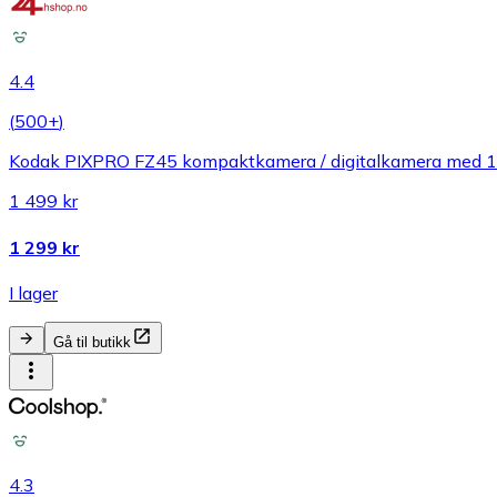
4.4
(
500+
)
Kodak PIXPRO FZ45 kompaktkamera / digitalkamera med 16 
1 499 kr
1 299 kr
I lager
Gå til butikk
4.3