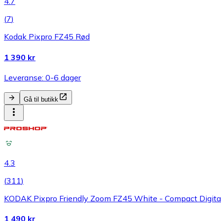
4.7
(
7
)
Kodak Pixpro FZ45 Rød
1 390 kr
Leveranse: 0-6 dager
Gå til butikk
4.3
(
311
)
KODAK Pixpro Friendly Zoom FZ45 White - Compact Digita
1 490 kr