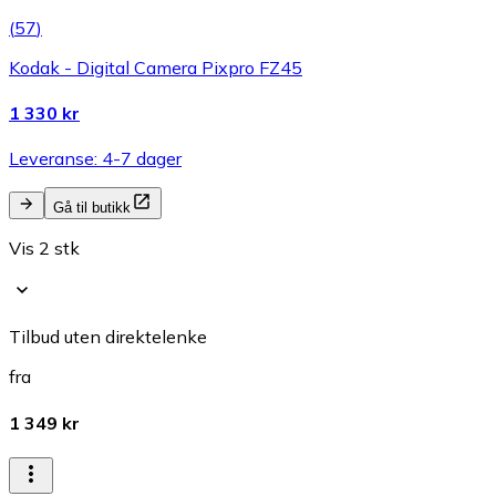
(
57
)
Kodak - Digital Camera Pixpro FZ45
1 330 kr
Leveranse: 4-7 dager
Gå til butikk
Vis 2 stk
Tilbud uten direktelenke
fra
1 349 kr