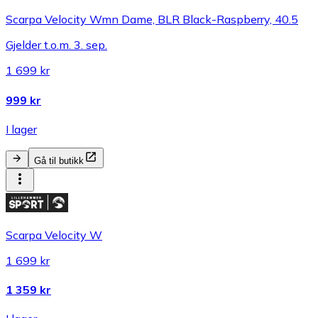
Scarpa Velocity Wmn Dame, BLR Black-Raspberry, 40.5
Gjelder t.o.m. 3. sep.
1 699 kr
999 kr
I lager
Gå til butikk
Scarpa Velocity W
1 699 kr
1 359 kr