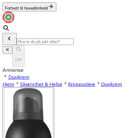
Fortsett til hovedinnhold
Søk
Annonse
Dusjkrem
Hjem
Skjønnhet & Helse
Kroppspleie
Dusjkrem