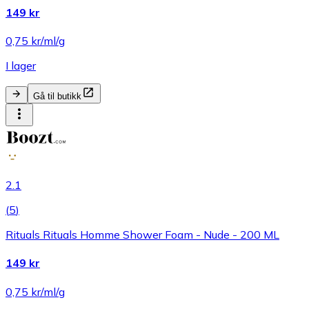
149 kr
0,75 kr/ml/g
I lager
Gå til butikk
2.1
(
5
)
Rituals Rituals Homme Shower Foam - Nude - 200 ML
149 kr
0,75 kr/ml/g