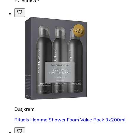
+7 butikker
Dusjkrem
Rituals Homme Shower Foam Value Pack 3x200ml