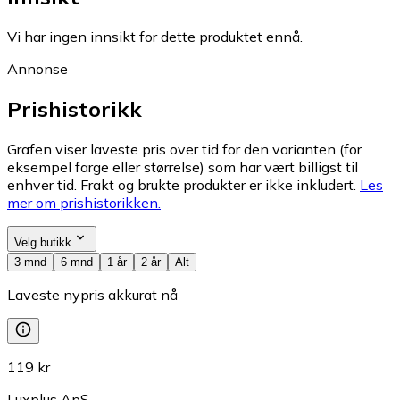
Vi har ingen innsikt for dette produktet ennå.
Annonse
Prishistorikk
Grafen viser laveste pris over tid for den varianten (for
eksempel farge eller størrelse) som har vært billigst til
enhver tid. Frakt og brukte produkter er ikke inkludert.
Les
mer om prishistorikken.
Velg butikk
3 mnd
6 mnd
1 år
2 år
Alt
Laveste nypris akkurat nå
119 kr
Luxplus ApS