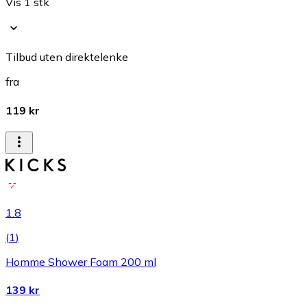
Vis 1 stk
Tilbud uten direktelenke
fra
119 kr
1.8
(
1
)
Homme Shower Foam 200 ml
139 kr