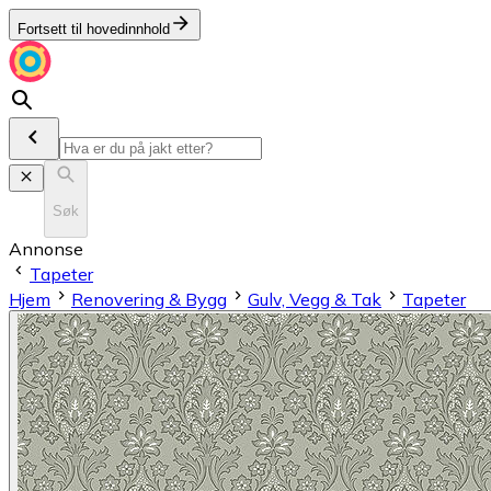
Fortsett til hovedinnhold
Søk
Annonse
Tapeter
Hjem
Renovering & Bygg
Gulv, Vegg & Tak
Tapeter