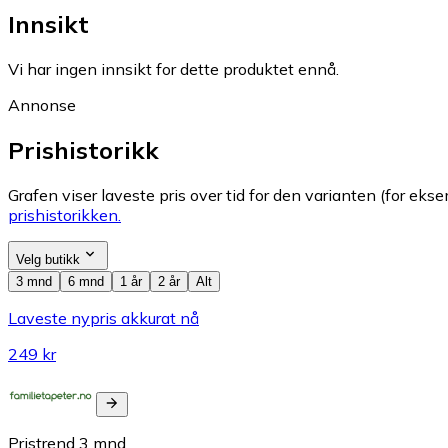
Innsikt
Vi har ingen innsikt for dette produktet ennå.
Annonse
Prishistorikk
Grafen viser laveste pris over tid for den varianten (for eksem
prishistorikken.
Velg butikk
3 mnd
6 mnd
1 år
2 år
Alt
Laveste nypris akkurat nå
249 kr
Pristrend
3
mnd