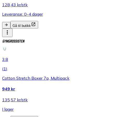
128,43 kr/stk
Leveranse: 0-4 dager
Gå til butikk
3.8
(
1
)
Cotton Stretch Boxer 7p, Multipack
949 kr
135,57 kr/stk
I lager