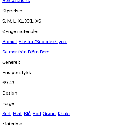
Boksershorts
Størrelser
S
,
M
,
L
,
XL
,
XXL
,
XS
Øvrige materialer
Bomull
,
Elastan/Spandex/Lycra
Se mer från Björn Borg
Generelt
Pris per stykk
69.43
Design
Farge
Sort
,
Hvit
,
Blå
,
Rød
,
Grønn
,
Khaki
Materiale