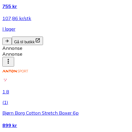
755 kr
107,86 kr/stk
I lager
Gå til butikk
Annonse
Annonse
1.8
(
1
)
Bjørn Borg Cotton Stretch Boxer 6p
899 kr