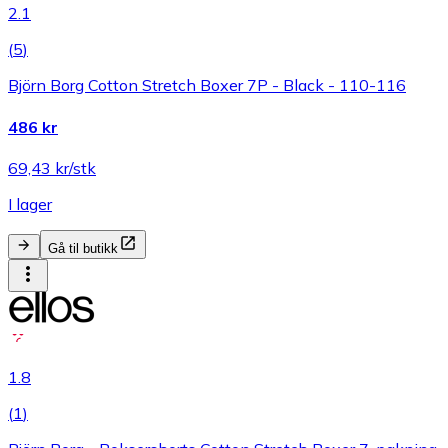
2.1
(
5
)
Björn Borg Cotton Stretch Boxer 7P - Black - 110-116
486 kr
69,43 kr/stk
I lager
Gå til butikk
1.8
(
1
)