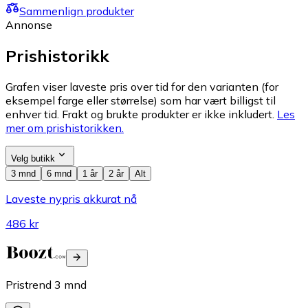
Sammenlign produkter
Annonse
Prishistorikk
Grafen viser laveste pris over tid for den varianten (for
eksempel farge eller størrelse) som har vært billigst til
enhver tid. Frakt og brukte produkter er ikke inkludert.
Les
mer om prishistorikken.
Velg butikk
3 mnd
6 mnd
1 år
2 år
Alt
Laveste nypris akkurat nå
486 kr
Pristrend
3
mnd