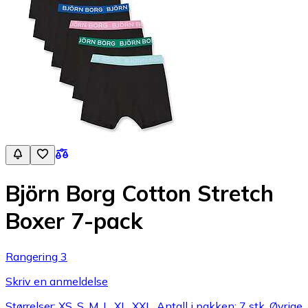
Björn Borg Cotton Stretch
Boxer 7-pack
Rangering 3
Skriv en anmeldelse
Størrelser: XS, S, M, L, XL, XXL, Antall i pakken: 7 stk, Øvrige