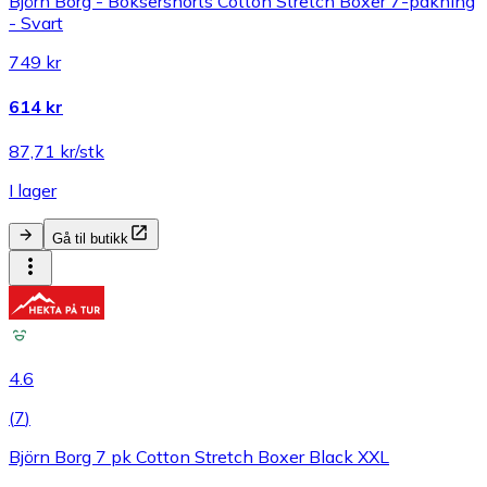
Björn Borg - Boksershorts Cotton Stretch Boxer 7-pakning
- Svart
749 kr
614 kr
87,71 kr/stk
I lager
Gå til butikk
4.6
(
7
)
Björn Borg 7 pk Cotton Stretch Boxer Black XXL