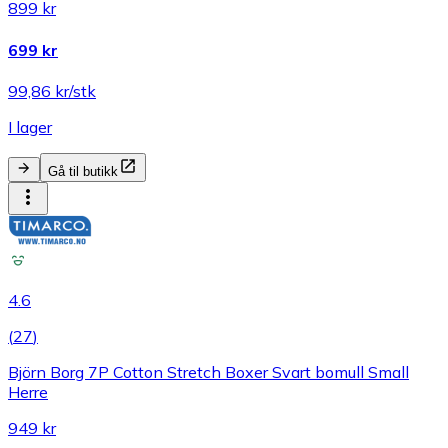
899 kr
699 kr
99,86 kr/stk
I lager
Gå til butikk
4.6
(
27
)
Björn Borg 7P Cotton Stretch Boxer Svart bomull Small
Herre
949 kr