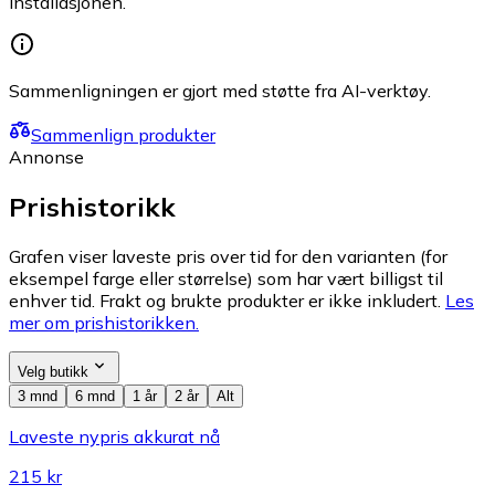
installasjonen.
Sammenligningen er gjort med støtte fra AI-verktøy.
Sammenlign produkter
Annonse
Prishistorikk
Grafen viser laveste pris over tid for den varianten (for
eksempel farge eller størrelse) som har vært billigst til
enhver tid. Frakt og brukte produkter er ikke inkludert.
Les
mer om prishistorikken.
Velg butikk
3 mnd
6 mnd
1 år
2 år
Alt
Laveste nypris akkurat nå
215 kr