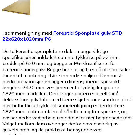
I sammenligning med
Forestia Sponplate gulv STD
22x620x1820mm P6
De to Forestia sponplatene deler mange viktige
spesifikasjoner, inkludert samme tykkelse på 22 mm,
bredde på 620 mm, og begge er P6-klassifiserte for
bærende undergulv. Begge har not og fjær på alle fire sider
for enkel montering i tørre innendørsmiljøer. Den mest
merkbare variasjonen ligger i dimensjonene, spesifikt
lengden: 2420 mm-versjonen er betydelig lengre enn
1820 mm-modellen. Den lengre platen er ideell for å
dekke store gulvflater med færre skjøter, noe som kan gi et
mer helhetlig uttrykk. Til sammenligning er den kortere
1820 mm-platen enklere å håndtere og transportere, og
passer bedre ved arbeid i mindre eller mer begrensede rom.
Valget mellom dem avhenger derfor hovedsakelig av
gulvets areal og de praktiske hensynene ved