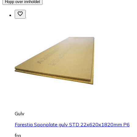
Hopp over innholdet
Gulv
Forestia Sponplate gulv STD 22x620x1820mm P6
fra