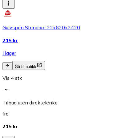
Gulvspon Standard 22x620x2420
215 kr
I lager
Gå til butikk
Vis 4 stk
Tilbud uten direktelenke
fra
215 kr