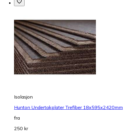
Isolasjon
Hunton Undertakplater Trefiber 18x595x2420mm
fra
250 kr