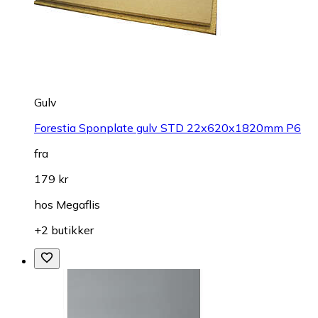
Gulv
Forestia Sponplate gulv STD 22x620x1820mm P6
fra
179 kr
hos
Megaflis
+2 butikker