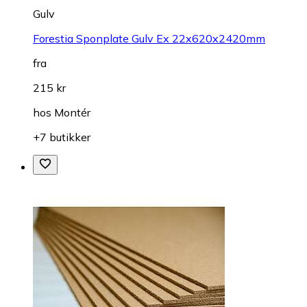
Gulv
Forestia Sponplate Gulv Ex 22x620x2420mm
fra
215 kr
hos
Montér
+7 butikker