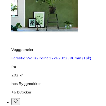
Veggpaneler
Forestia Walls2Paint 12x620x2390mm (1pk)
fra
202 kr
hos
Byggmakker
+6 butikker