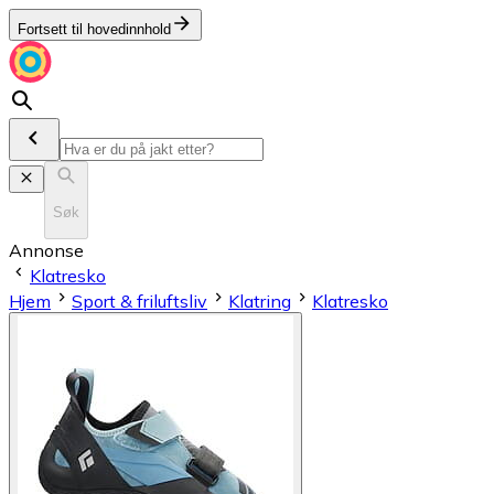
Fortsett til hovedinnhold
Søk
Annonse
Klatresko
Hjem
Sport & friluftsliv
Klatring
Klatresko