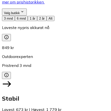
mer om prishistorikken.
Velg butikk
3 mnd
6 mnd
1 år
2 år
Alt
Laveste nypris akkurat nå
849 kr
Outdoorexperten
Pristrend
3
mnd
Stabil
Lavest
:
673 kr
|
Høyest
:
1 779 kr