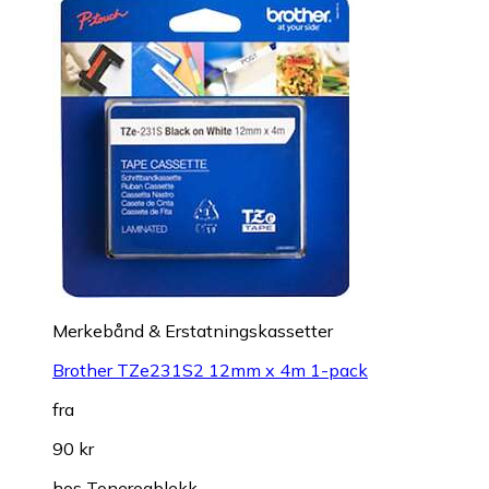
Merkebånd & Erstatningskassetter
Brother TZe231S2 12mm x 4m 1-pack
fra
90 kr
hos
Tonerogblekk