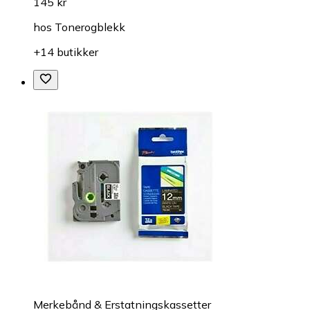
145 kr
hos
Tonerogblekk
+14 butikker
Merkebånd & Erstatningskassetter