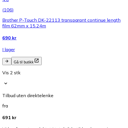
(
106
)
Brother P-Touch DK-22113 transparant continue length
film 62mm x 15.24m
690 kr
I lager
Gå til butikk
Vis 2 stk
Tilbud uten direktelenke
fra
691 kr