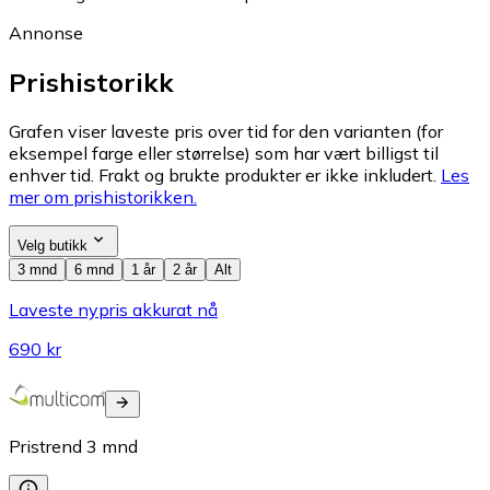
Annonse
Prishistorikk
Grafen viser laveste pris over tid for den varianten (for
eksempel farge eller størrelse) som har vært billigst til
enhver tid. Frakt og brukte produkter er ikke inkludert.
Les
mer om prishistorikken.
Velg butikk
3 mnd
6 mnd
1 år
2 år
Alt
Laveste nypris akkurat nå
690 kr
Pristrend
3
mnd