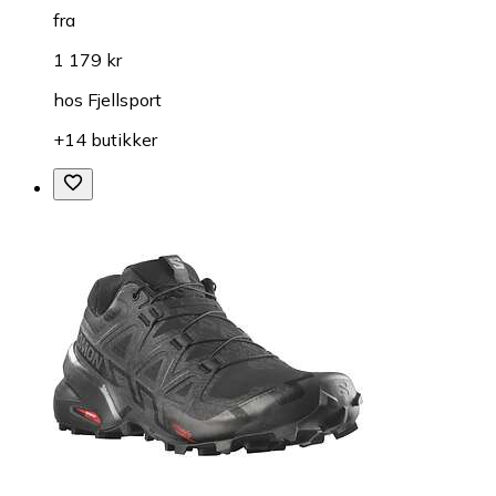
fra
1 179 kr
hos
Fjellsport
+14 butikker