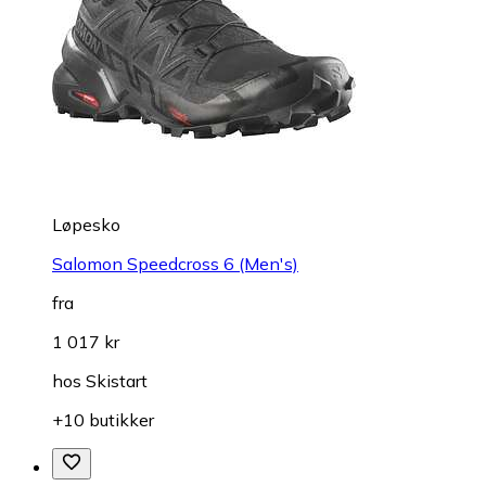
Løpesko
Salomon Speedcross 6 (Men's)
fra
1 017 kr
hos
Skistart
+10 butikker