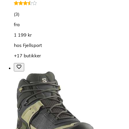
(
3
)
fra
1 199 kr
hos
Fjellsport
+17 butikker