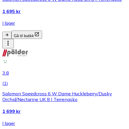
1 695 kr
I lager
Gå til butikk
3.8
(
1
)
Salomon Speedcross 6 W Dame Huckleberry/Dusky
Orchid/Nectarine UK 8 | Terrengsko
1 699 kr
I lager