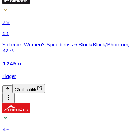
2.8
(
2
)
Salomon Women's Speedcross 6 Black/Black/Phantom,
42 ⅔
1 249 kr
I lager
Gå til butikk
4.6