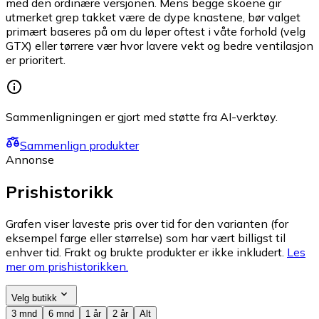
med den ordinære versjonen. Mens begge skoene gir
utmerket grep takket være de dype knastene, bør valget
primært baseres på om du løper oftest i våte forhold (velg
GTX) eller tørrere vær hvor lavere vekt og bedre ventilasjon
er prioritert.
Sammenligningen er gjort med støtte fra AI-verktøy.
Sammenlign produkter
Annonse
Prishistorikk
Grafen viser laveste pris over tid for den varianten (for
eksempel farge eller størrelse) som har vært billigst til
enhver tid. Frakt og brukte produkter er ikke inkludert.
Les
mer om prishistorikken.
Velg butikk
3 mnd
6 mnd
1 år
2 år
Alt