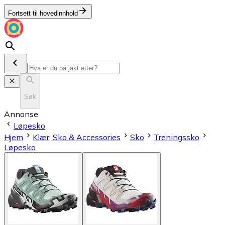
Fortsett til hovedinnhold
Søk
Annonse
Løpesko
Hjem
Klær, Sko & Accessories
Sko
Treningssko
Løpesko