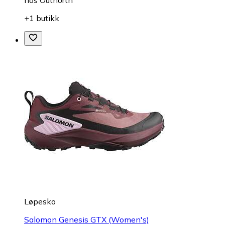
hos
Outnorth
+1 butikk
Løpesko
Salomon Genesis GTX (Women's)