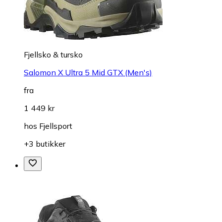
Fjellsko & tursko
Salomon X Ultra 5 Mid GTX (Men's)
fra
1 449 kr
hos
Fjellsport
+3 butikker