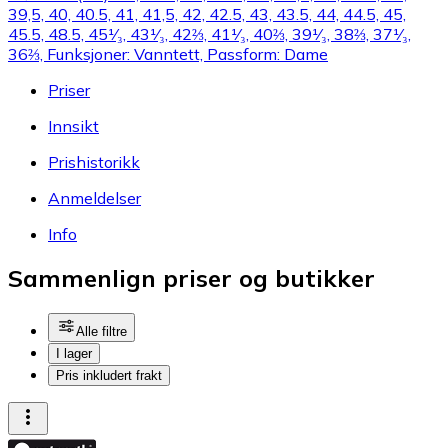
39,5, 40, 40.5, 41, 41,5, 42, 42.5, 43, 43.5, 44, 44.5, 45,
45.5, 48.5, 45¹⁄₃, 43¹⁄₃, 42⅔, 41¹⁄₃, 40⅔, 39¹⁄₃, 38⅔, 37¹⁄₃,
36⅔, Funksjoner: Vanntett, Passform: Dame
Priser
Innsikt
Prishistorikk
Anmeldelser
Info
Sammenlign priser og butikker
Alle filtre
I lager
Pris inkludert frakt