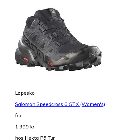
Løpesko
Salomon Speedcross 6 GTX (Women's)
fra
1 399 kr
hos
Hekta På Tur