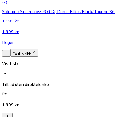
(
7
)
Salomon Speedcross 6 GTX, Dame Bllblu/Black/Tourma 36
1 999 kr
1 399 kr
I lager
Gå til butikk
Vis 1 stk
Tilbud uten direktelenke
fra
1 399 kr