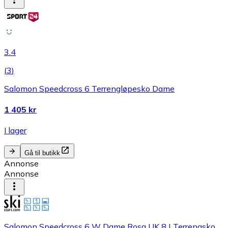
3.4
(
3
)
Salomon Speedcross 6 Terrengløpesko Dame
1 405 kr
I lager
Gå til butikk
Annonse
Annonse
Salomon Speedcross 6 W Dame Rosa UK 8 | Terrengsko