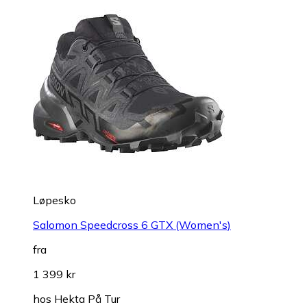
Løpesko
Salomon Speedcross 6 GTX (Women's)
fra
1 399 kr
hos
Hekta På Tur