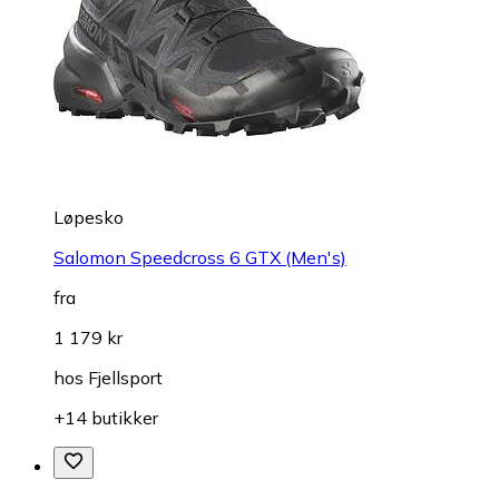
Løpesko
Salomon Speedcross 6 GTX (Men's)
fra
1 179 kr
hos
Fjellsport
+14 butikker