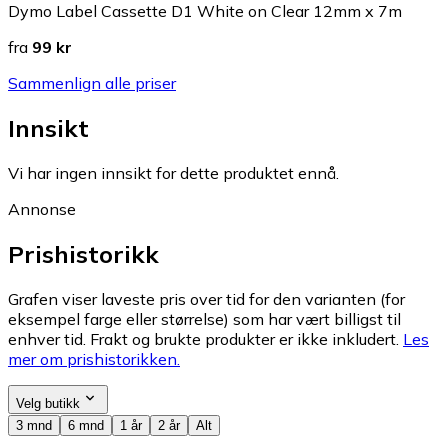
Dymo Label Cassette D1 White on Clear 12mm x 7m
fra
99 kr
Sammenlign alle priser
Innsikt
Vi har ingen innsikt for dette produktet ennå.
Annonse
Prishistorikk
Grafen viser laveste pris over tid for den varianten (for
eksempel farge eller størrelse) som har vært billigst til
enhver tid. Frakt og brukte produkter er ikke inkludert.
Les
mer om prishistorikken.
Velg butikk
3 mnd
6 mnd
1 år
2 år
Alt