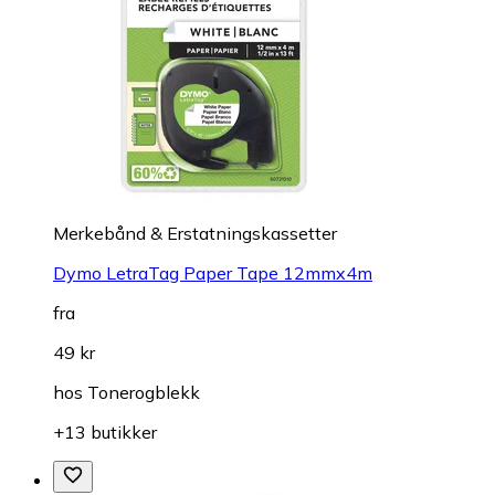
Merkebånd & Erstatningskassetter
Dymo LetraTag Paper Tape 12mmx4m
fra
49 kr
hos
Tonerogblekk
+13 butikker