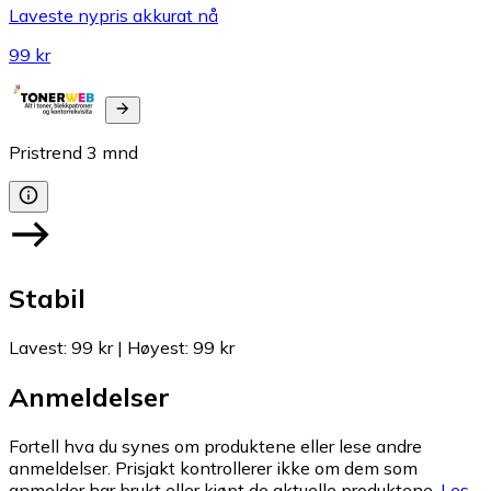
Laveste nypris akkurat nå
99 kr
Pristrend
3
mnd
Stabil
Lavest
:
99 kr
|
Høyest
:
99 kr
Anmeldelser
Fortell hva du synes om produktene eller lese andre
anmeldelser. Prisjakt kontrollerer ikke om dem som
anmelder har brukt eller kjøpt de aktuelle produktene.
Les