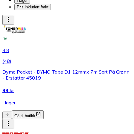
I lager
Pris inkludert frakt
4.9
(
48
)
Dymo Pocket - DYMO Tape D1 12mmx 7m Sort På Grønn
- Erstatter 45019
99 kr
I lager
Gå til butikk