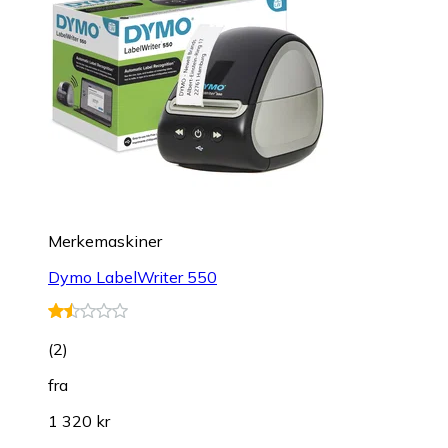
Merkemaskiner
Dymo LabelWriter 550
(
2
)
fra
1 320 kr